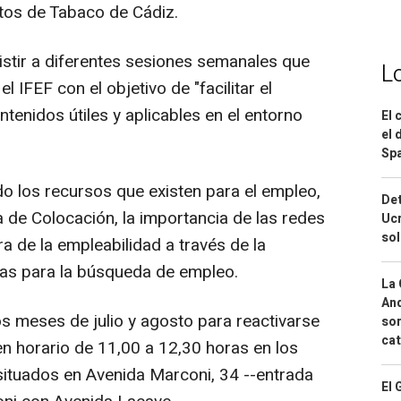
tos de Tabaco de Cádiz.
istir a diferentes sesiones semanales que
L
 IFEF con el objetivo de "facilitar el
tenidos útiles y aplicables en el entorno
El 
el 
Spa
do los recursos que existen para el empleo,
Det
 de Colocación, la importancia de las redes
Ucr
so
ra de la empleabilidad a través de la
cnicas para la búsqueda de empleo.
La 
And
os meses de julio y agosto para reactivarse
sor
cat
n horario de 11,00 a 12,30 horas en los
situados en Avenida Marconi, 34 --entrada
El 