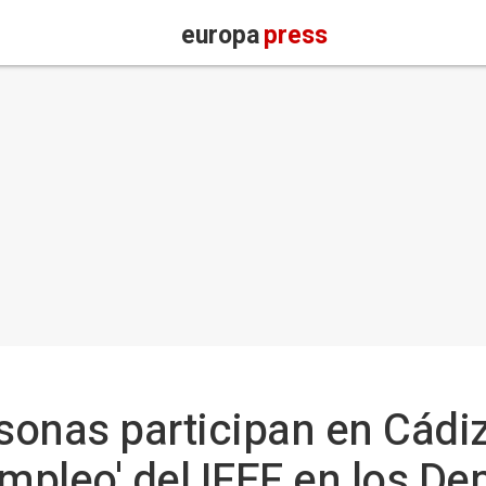
europa
press
onas participan en Cádiz 
Empleo' del IFEF en los De