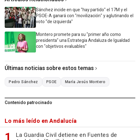
Sánchez incide en que "hay partido" el 17M y el
PSOE-A ganará con "movilización" y aglutinando el
voto "de izquierda"
Montero promete para su "primer año como
presidenta" una Estrategia Andaluza de Igualdad
con "objetivos evaluables"
Últimas noticias sobre estos temas
Pedro Sánchez
PSOE
María Jesús Montero
Contenido patrocinado
Lo más leído en Andalucía
La Guardia Civil detiene en Fuentes de