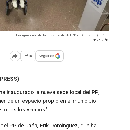
Inauguración de la nueva sede del PP en Quesada (Jaén).
- PP DE JAÉN
IA
Seguir en
Abrir opciones para compartir
 PRESS)
ha inaugurado la nueva sede local del PP,
ner de un espacio propio en el municipio
e todos los vecinos".
e del PP de Jaén, Erik Domínguez, que ha