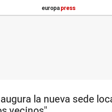
europa
press
naugura la nueva sede lo
los vecinos"