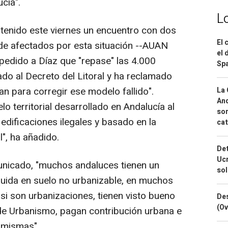
cía".
L
tenido este viernes un encuentro con dos
El 
 de afectados por esta situación --AUAN
el 
pedido a Díaz que "repase" las 4.000
Spa
do al Decreto del Litoral y ha reclamado
n para corregir ese modelo fallido".
La 
And
o territorial desarrollado en Andalucía al
sor
edificaciones ilegales y basado en la
cat
l", ha añadido.
Det
Ucr
icado, "muchos andaluces tienen un
so
uida en suelo no urbanizable, en muchos
 si son urbanizaciones, tienen visto bueno
Des
(Ov
de Urbanismo, pagan contribución urbana e
s mismas".