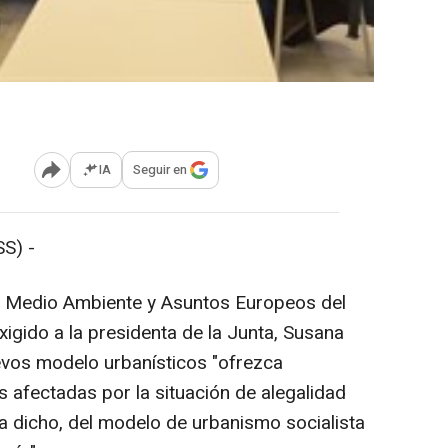
IA
Seguir en
Abrir opciones para compartir
S) -
o, Medio Ambiente y Asuntos Europeos del
xigido a la presidenta de la Junta, Susana
evos modelo urbanísticos "ofrezca
s afectadas por la situación de alegalidad
ha dicho, del modelo de urbanismo socialista