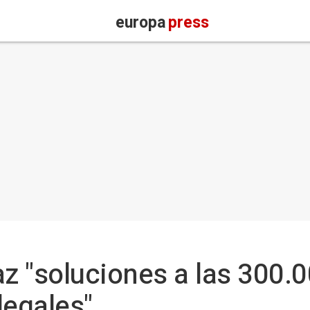
europa
press
az "soluciones a las 300.0
legales"