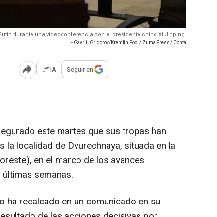
Putin durante una videoconferencia con el presidente chino Xi Jinping.
- Gavriil Grigorov/Kremlin Pool / Zuma Press / Conta
IA
Seguir en
Abrir opciones para compartir
segurado este martes que sus tropas han
 la localidad de Dvurechnaya, situada en la
noreste), en el marco de los avances
s últimas semanas.
uso ha recalcado en un comunicado en su
esultado de las acciones decisivas por