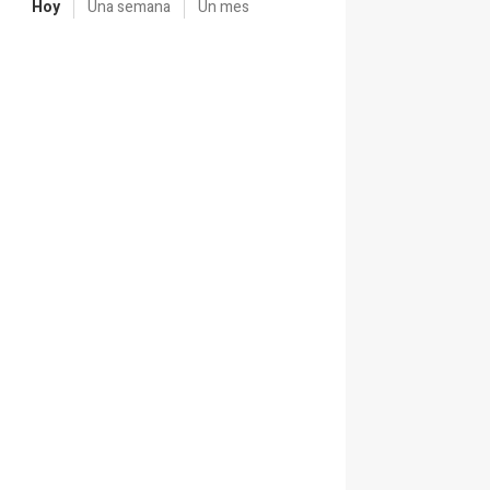
Hoy
Una semana
Un mes