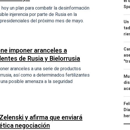
el 
Spa
 hoy un plan para combatir la desinformación
ible injerencia por parte de Rusia en la
 presidenciales del próximo mes de mayo.
Un 
tad
ri
ne imponer aranceles a
Can
ase
entes de Rusia y Bielorrusia
"tr
oner aranceles a una serie de productos
rrusia, así como a determinados fertilizantes
Mue
r una posible amenaza a la seguridad
dis
aca
Fel
Día
a Zelenski y afirma que enviará
he
ética negociación