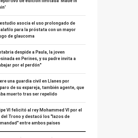
deportivo de edición limitada 'Made in
in'
estudio asocia el uso prolongado de
alafilo para la próstata con un mayor
esgo de glaucoma
tabria despide a Paula, la joven
sinada en Perines, y su padre invita a
abajar por el perdón"
re una guardia civil en Llanes por
paro de su expareja, también agente, que
ba muerto tras ser repelido
ipe VI felicitó al rey Mohammed VI por el
 del Trono y destacó los "lazos de
rmandad" entre ambos países