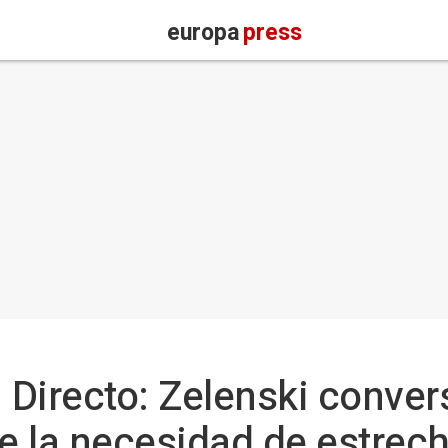
europa
press
| Directo: Zelenski conve
 la necesidad de estrech