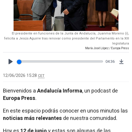
El presidente en funciones de la Junta de Andalucía, Juanma Moreno (i),
felicita a Jesús Aguirre tras renovar como presidente del Parlamento en la XIII
legislatura
María José López / Europa Press
04:36
Play
Dow
12/06/2026 15:28
CET
Bienvenidos a
Andalucía Informa
, un podcast de
Europa Press
.
En este espacio podrás conocer en unos minutos las
noticias más relevantes
de nuestra comunidad.
Hoy es
12 de junio
y estas son algunas de las