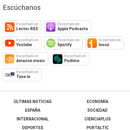
Escúchanos
Escúchalo en
Escúchalo en
Lector RSS
Apple Podcasts
Escúchalo en
Escúchalo en
Escúchalo en
Youtube
Spotify
Ivoox
Escúchalo en
Escúchalo en
Amazon music
Podimo
Escúchalo en
Tune In
ÚLTIMAS NOTICIAS
ECONOMÍA
ESPAÑA
SOCIEDAD
INTERNACIONAL
CIENCIAPLUS
DEPORTES
PORTALTIC