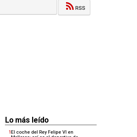
RSS
Lo más leído
1
El coche del Rey Felipe VI en