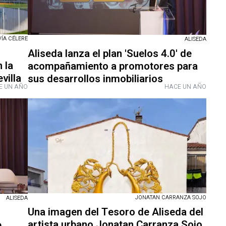
VÍA CÉLERE
ALISEDA
Aliseda lanza el plan 'Suelos 4.0' de
 la
acompañamiento a promotores para
villa
sus desarrollos inmobiliarios
E UN AÑO
HACE UN AÑO
JONATAN CARRANZA SOJO
ALISEDA
Una imagen del Tesoro de Aliseda del
artista urbano Jonatan Carranza Sojo
e