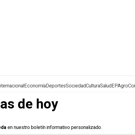
nternacional
Economía
Deportes
Sociedad
Cultura
Salud
EPAgro
Co
ias de hoy
eda
en nuestro boletín informativo personalizado.