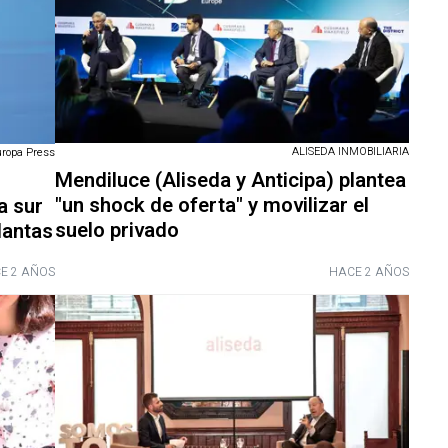
ALISEDA INMOBILIARIA
uropa Press
Mendiluce (Aliseda y Anticipa) plantea
"un shock de oferta" y movilizar el
a sur
suelo privado
lantas
E 2 AÑOS
HACE 2 AÑOS