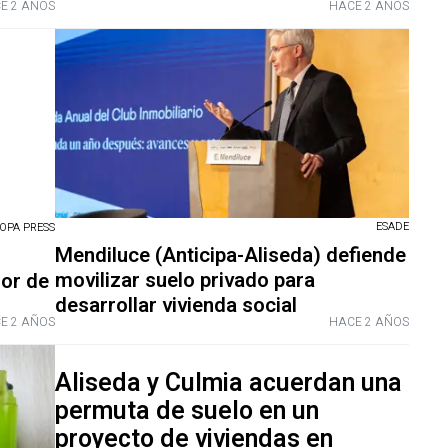
E 2 AÑOS
HACE 2 AÑOS
ESADE
OPA PRESS
Mendiluce (Anticipa-Aliseda) defiende
movilizar suelo privado para
lor de
desarrollar vivienda social
E 2 AÑOS
HACE 2 AÑOS
Aliseda y Culmia acuerdan una
permuta de suelo en un
proyecto de viviendas en