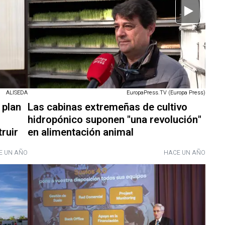
EuropaPress.TV (Europa Press)
ALISEDA
Las cabinas extremeñas de cultivo
 plan
hidropónico suponen "una revolución"
en alimentación animal
ruir
E UN AÑO
HACE UN AÑO