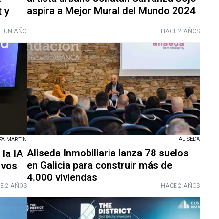
aspira a Mejor Mural del Mundo 2024
t y
E UN AÑO
HACE 2 AÑOS
ALISEDA
FA MARTIN
Aliseda Inmobiliaria lanza 78 suelos
 la IA
en Galicia para construir más de
ivos
4.000 viviendas
E 2 AÑOS
HACE 2 AÑOS