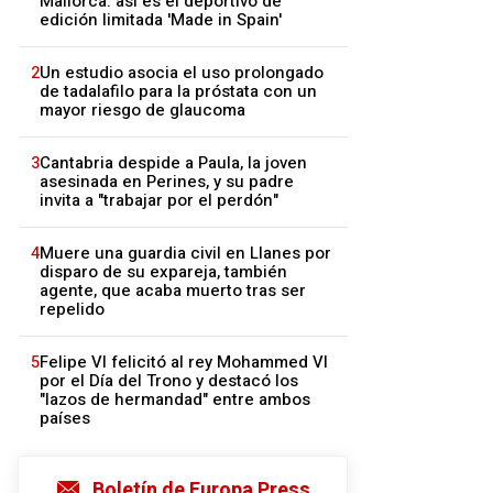
Mallorca: así es el deportivo de
edición limitada 'Made in Spain'
2
Un estudio asocia el uso prolongado
de tadalafilo para la próstata con un
mayor riesgo de glaucoma
3
Cantabria despide a Paula, la joven
asesinada en Perines, y su padre
invita a "trabajar por el perdón"
4
Muere una guardia civil en Llanes por
disparo de su expareja, también
agente, que acaba muerto tras ser
repelido
5
Felipe VI felicitó al rey Mohammed VI
por el Día del Trono y destacó los
"lazos de hermandad" entre ambos
países
Boletín de Europa Press