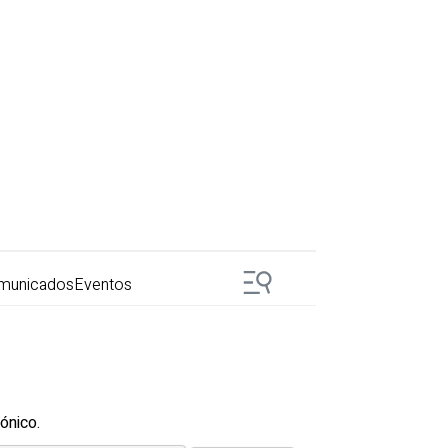
municados
Eventos
ónico.