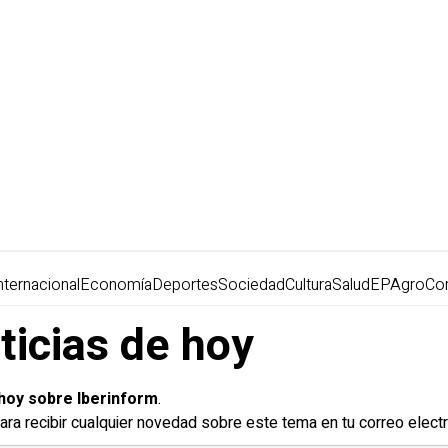
nternacional
Economía
Deportes
Sociedad
Cultura
Salud
EPAgro
Co
ticias de hoy
 hoy sobre Iberinform
.
ara recibir cualquier novedad sobre este tema en tu correo electr