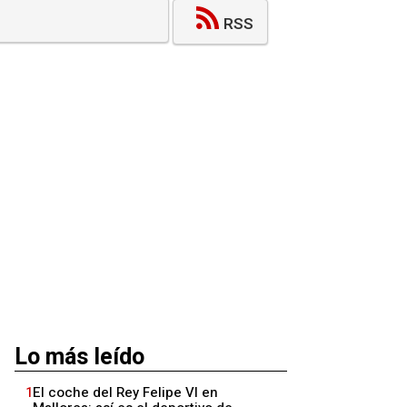
RSS
Lo más leído
1
El coche del Rey Felipe VI en