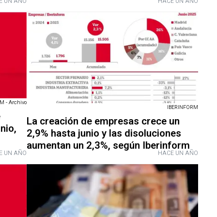
E UN AÑO
HACE UN AÑO
 - Archivo
IBERINFORM
e
La creación de empresas crece un
nio,
2,9% hasta junio y las disoluciones
aumentan un 2,3%, según Iberinform
E UN AÑO
HACE UN AÑO