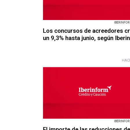
IBERINFORM
Los concursos de acreedores c
un 9,3% hasta junio, según Iberi
HAC
IBERINFORM
El importe de las reducciones d