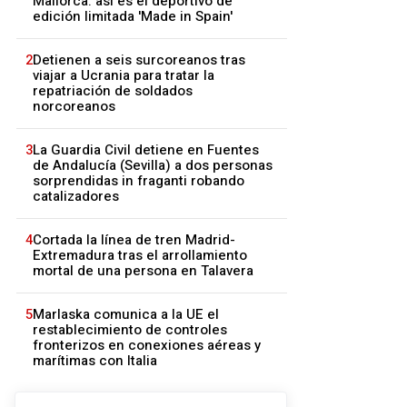
Mallorca: así es el deportivo de
edición limitada 'Made in Spain'
2
Detienen a seis surcoreanos tras
viajar a Ucrania para tratar la
repatriación de soldados
norcoreanos
3
La Guardia Civil detiene en Fuentes
de Andalucía (Sevilla) a dos personas
sorprendidas in fraganti robando
catalizadores
4
Cortada la línea de tren Madrid-
Extremadura tras el arrollamiento
mortal de una persona en Talavera
5
Marlaska comunica a la UE el
restablecimiento de controles
fronterizos en conexiones aéreas y
marítimas con Italia