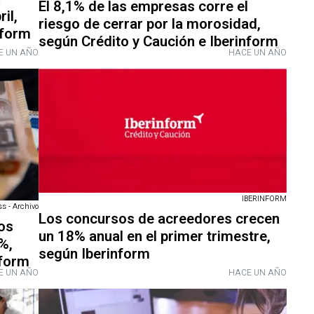
El 8,1% de las empresas corre el
il,
riesgo de cerrar por la morosidad,
nform
según Crédito y Caución e Iberinform
E UN AÑO
HACE UN AÑO
IBERINFORM
s - Archivo
Los concursos de acreedores crecen
os
un 18% anual en el primer trimestre,
%,
según Iberinform
nform
E UN AÑO
HACE UN AÑO