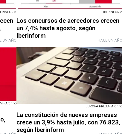
BERINFORM
IBERINFORM
recen
Los concursos de acreedores crecen
,
un 7,4% hasta agosto, según
Iberinform
E UN AÑO
HACE UN AÑO
 - Archivo
EUROPA PRESS - Archivo
e
La constitución de nuevas empresas
io,
crece un 3,9% hasta julio, con 76.823,
según Iberinform