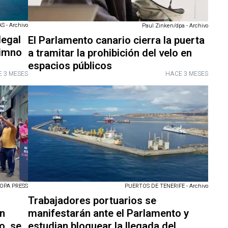
 - Archivo
Paul Zinken/dpa - Archivo
legal
El Parlamento canario cierra la puerta
himno
a tramitar la prohibición del velo en
espacios públicos
 3 MESES
HACE 3 MESES
OPA PRESS
PUERTOS DE TENERIFE - Archivo
Trabajadores portuarios se
on
manifestarán ante el Parlamento y
o, se
estudian bloquear la llegada del