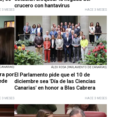
crucero con hantavirus
 3 MESES
HACE 3 MESES
CANARIAS)
ÁLEX ROSA (PARLAMENTO DE CANARIAS)
ra por
El Parlamento pide que el 10 de
ede
diciembre sea 'Día de las Ciencias
Canarias' en honor a Blas Cabrera
 3 MESES
HACE 3 MESES