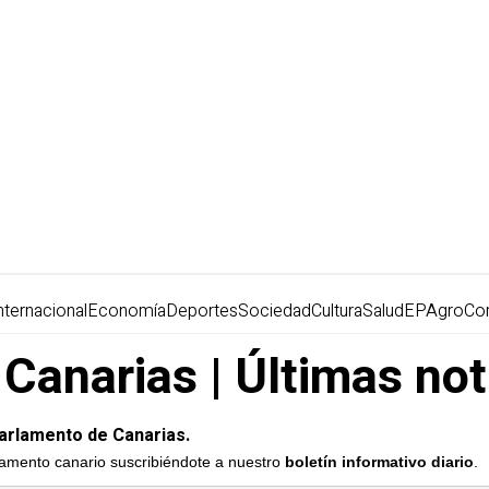
nternacional
Economía
Deportes
Sociedad
Cultura
Salud
EPAgro
Co
Canarias | Últimas not
arlamento de Canarias.
rlamento canario suscribiéndote a nuestro
boletín informativo diario
.