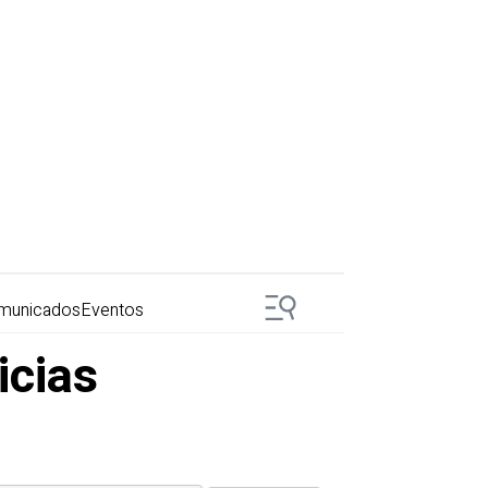
municados
Eventos
icias