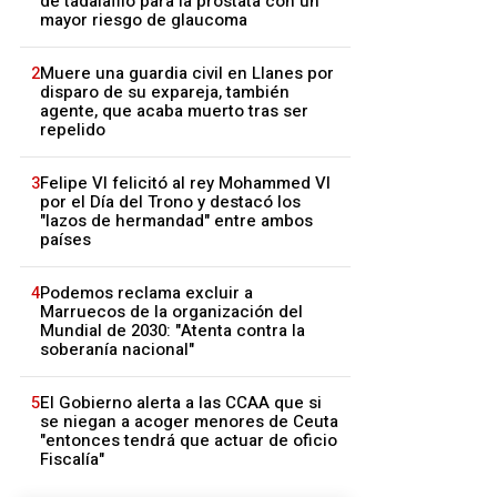
de tadalafilo para la próstata con un
mayor riesgo de glaucoma
2
Muere una guardia civil en Llanes por
disparo de su expareja, también
agente, que acaba muerto tras ser
repelido
3
Felipe VI felicitó al rey Mohammed VI
por el Día del Trono y destacó los
"lazos de hermandad" entre ambos
países
4
Podemos reclama excluir a
Marruecos de la organización del
Mundial de 2030: "Atenta contra la
soberanía nacional"
5
El Gobierno alerta a las CCAA que si
se niegan a acoger menores de Ceuta
"entonces tendrá que actuar de oficio
Fiscalía"