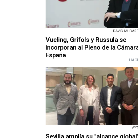
DAVID MUDARRA
Vueling, Grifols y Russula se
incorporan al Pleno de la Cámar
España
HACE
AYT
Sevilla amplía su "alcance global