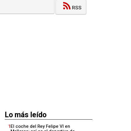
RSS
Lo más leído
1
El coche del Rey Felipe VI en