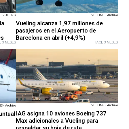
VUELING
VUELING - Archivo
la
Vueling alcanza 1,97 millones de
pasajeros en el Aeropuerto de
es
Barcelona en abril (+4,9%)
 3 MESES
HACE 3 MESES
VUELING - Archivo
 - Archivo
IAG asigna 10 aviones Boeing 737
untual
Max adicionales a Vueling para
respaldar su hoja de ruta