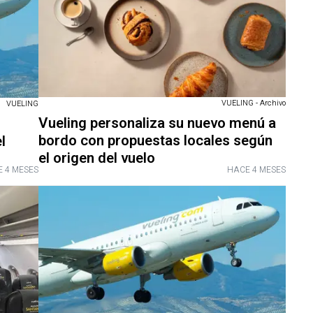
VUELING - Archivo
VUELING
Vueling personaliza su nuevo menú a
bordo con propuestas locales según
l
el origen del vuelo
 4 MESES
HACE 4 MESES