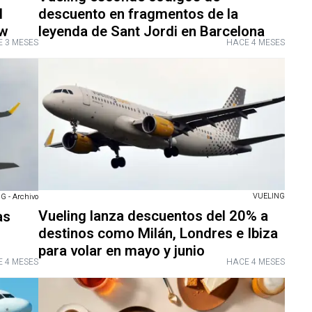
l
descuento en fragmentos de la
ow
leyenda de Sant Jordi en Barcelona
 3 MESES
HACE 4 MESES
VUELING
G - Archivo
Vueling lanza descuentos del 20% a
as
destinos como Milán, Londres e Ibiza
para volar en mayo y junio
 4 MESES
HACE 4 MESES