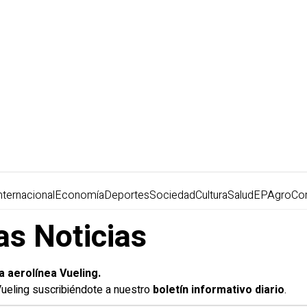
nternacional
Economía
Deportes
Sociedad
Cultura
Salud
EPAgro
Co
as Noticias
la aerolínea Vueling.
Vueling suscribiéndote a nuestro
boletín informativo diario
.