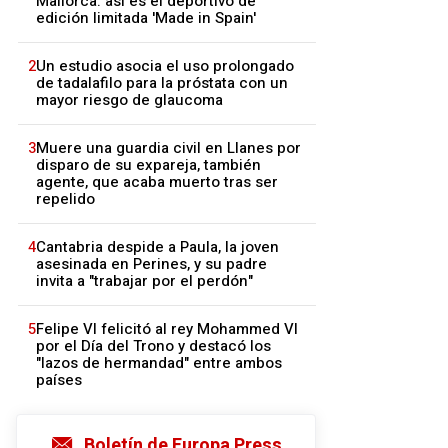
Mallorca: así es el deportivo de
edición limitada 'Made in Spain'
2
Un estudio asocia el uso prolongado
de tadalafilo para la próstata con un
mayor riesgo de glaucoma
3
Muere una guardia civil en Llanes por
disparo de su expareja, también
agente, que acaba muerto tras ser
repelido
4
Cantabria despide a Paula, la joven
asesinada en Perines, y su padre
invita a "trabajar por el perdón"
5
Felipe VI felicitó al rey Mohammed VI
por el Día del Trono y destacó los
"lazos de hermandad" entre ambos
países
Boletín de Europa Press