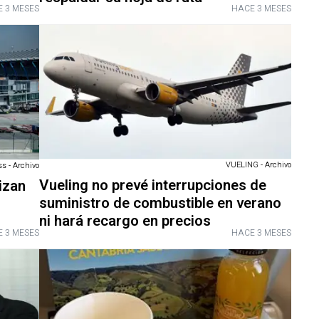
 3 MESES
HACE 3 MESES
VUELING - Archivo
s - Archivo
Vueling no prevé interrupciones de
izan
suministro de combustible en verano
ni hará recargo en precios
 3 MESES
HACE 3 MESES