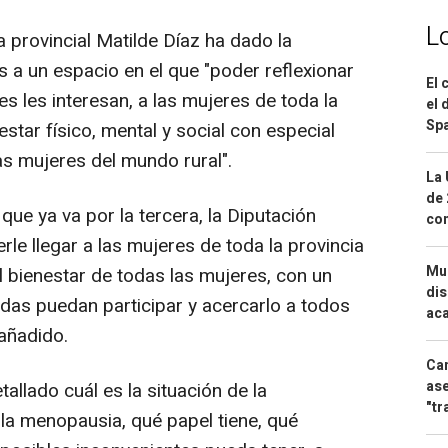
L
a provincial Matilde Díaz ha dado la
s a un espacio en el que "poder reflexionar
El 
s les interesan, a las mujeres de toda la
el 
Spa
estar físico, mental y social con especial
as mujeres del mundo rural".
La 
de 
que ya va por la tercera, la Diputación
com
rle llegar a las mujeres de toda la provincia
Mue
el bienestar de todas las mujeres, con un
dis
odas puedan participar y acercarlo a todos
aca
 añadido.
Can
ase
tallado cuál es la situación de la
"tr
la menopausia, qué papel tiene, qué