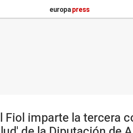
europa
press
l Fiol imparte la tercera 
alud' de la Diputación de 