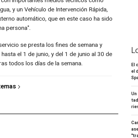
ta con importantes medios técnicos como
ua, y un Vehículo de Intervención Rápida,
xterno automático, que en este caso ha sido
una persona".
servicio se presta los fines de semana y
L
hasta el 1 de junio, y del 1 de junio al 30 de
as todos los días de la semana.
El 
el 
Spa
 temas
Un 
tad
ri
Can
ase
"tr