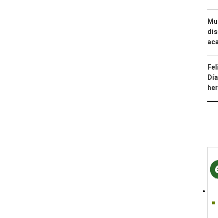
Mue
dis
aca
Fel
Día
he