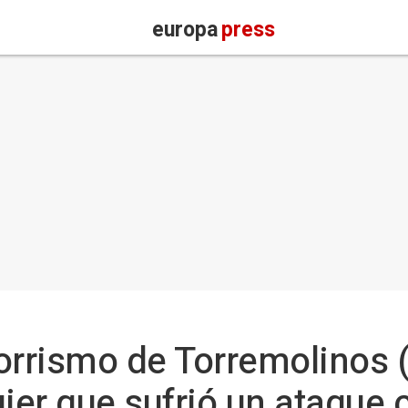
europa
press
orrismo de Torremolinos 
ujer que sufrió un ataque 