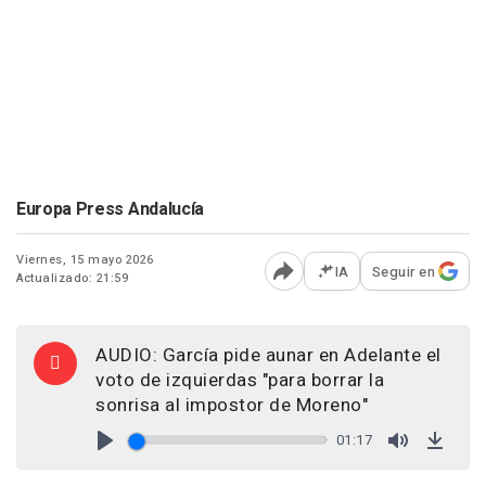
Europa Press Andalucía
Viernes, 15 mayo 2026
IA
Seguir en
Actualizado: 21:59
Abrir opciones para comp
AUDIO: García pide aunar en Adelante el
voto de izquierdas "para borrar la
sonrisa al impostor de Moreno"
01:17
Play
Mute
Down