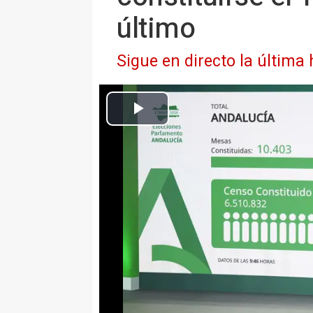
último
Sigue en directo la última
El consejero de Sanidad, Presidencia y Emergencias de la 
el
Europa Press Andalucía
Actualizado: domingo, 17 mayo 2026 12:15
SEVILLA 17 May. (EUROPA PRES
El espacio cultural Santa Lucía
sido el primer colegio electoral
Andalucía sólo 16 segundos des
CEIP Azahares de Sevilla Este ha