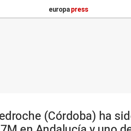
europa
press
edroche (Córdoba) ha sid
17M en Andalucía y uno de 