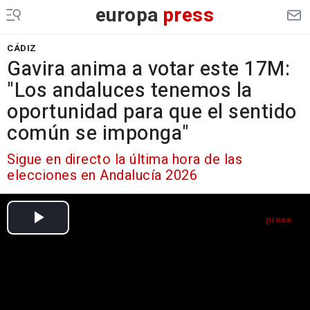
europa
press
CÁDIZ
Gavira anima a votar este 17M:
"Los andaluces tenemos la
oportunidad para que el sentido
común se imponga"
Sigue en directo la última hora de las
elecciones en Andalucía 2026