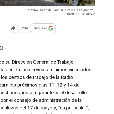
Archivo - Sede de Canal Sur TV. (Foto de archivo).
- CANAL SUR TV - Archivo
IA
Seguir en
Abrir opciones para compartir
) -
de su Dirección General de Trabajo,
stablecido los servicios mínimos vinculados
los centros de trabajo de la Radio
para los próximos días 11, 12 y 14 de
estiones, insta a garantizar el desarrollo
por el consejo de administración de la
daluzas del 17 de mayo y, "en particular",