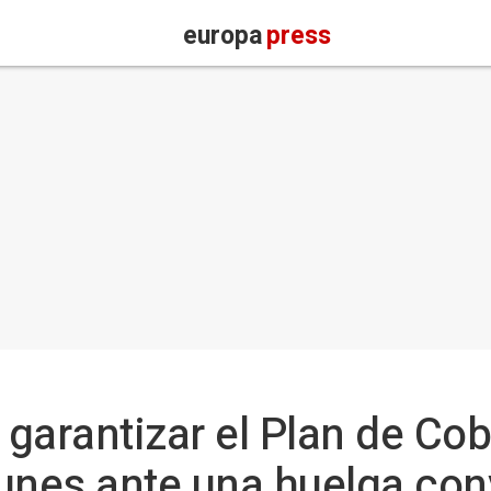
europa
press
a garantizar el Plan de Co
 lunes ante una huelga co