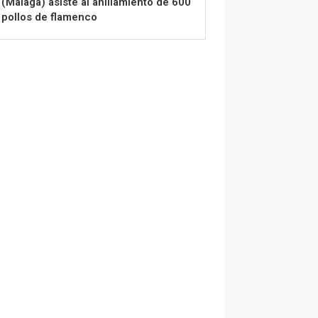
(Málaga) asiste al anillamiento de 600
pollos de flamenco