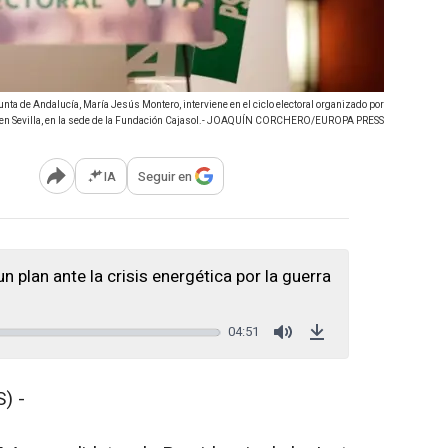
unta de Andalucía, María Jesús Montero, interviene en el ciclo electoral organizado por
en Sevilla, en la sede de la Fundación Cajasol.- JOAQUÍN CORCHERO/EUROPA PRESS
IA
Seguir en
Abrir opciones para compartir
plan ante la crisis energética por la guerra
04:51
Mute
Download
) -