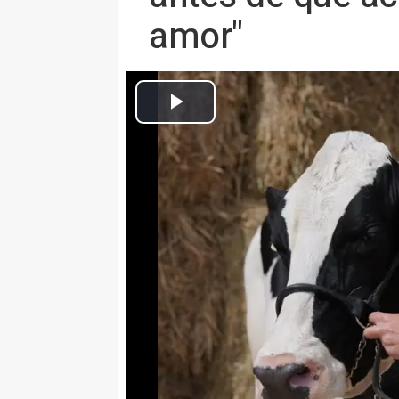
amor"
Juanma Moreno visita a 'Fadie', su vaca talismán, en una explot
Europa Press Andalucía
Actualizado: martes, 12 mayo 2026 14:50
AUDIO: Moreno confirma qu
mayor, y que la visitará: "H
Play
SEVILLA 12 May. (EUROPA PRES
El presidente de la Junta y cand