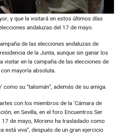
es, como noticia de "última hora", que la
xplotación ganadera 'El Cruce' de Añora
or, y que la visitará en estos últimos días
 elecciones andaluzas del 17 de mayo.
campaña de las elecciones andaluzas de
Presidencia de la Junta, aunque sin ganar los
 a visitar en la campaña de las elecciones de
 con mayoría absoluta.
ie' como su "talismán", además de su amiga.
artes con los miembros de la 'Cámara de
ción, en Sevilla, en el foro Encuentros Ser
el 17 de mayo, Moreno ha trasladado como
ca está viva", después de un gran ejercicio