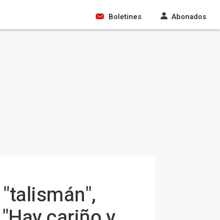
Boletines
Abonados
 "talismán",
"Hay cariño y