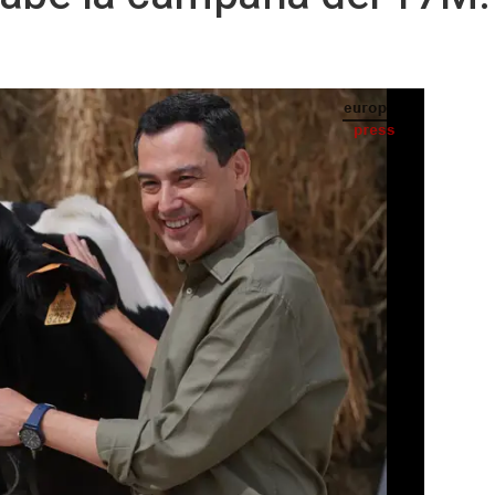
ación ganadera de Añora (Córdoba) durante la campaña electoral de 2022 - PP ANDALUZ
IA
Seguir en
Abrir opciones para compartir
e la vaca 'Fadie' sigue viva, aunque está
ay cariño y
01:07
Mute
Download
S) -
idato del PP-A a la reelección, Juanma