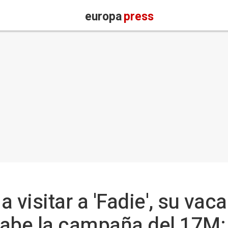
europa
press
 visitar a 'Fadie', su vaca
abe la campaña del 17M: 