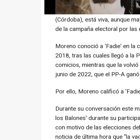
Moreno, ha confirmado este mart
vaca 'Fadie', que reside en la e
(Córdoba), está viva, aunque may
de la campaña electoral por las
Moreno conoció a 'Fadie' en la 
2018, tras las cuales llegó a la 
comicios, mientras que la volvió
junio de 2022, que el PP-A ganó
Por ello, Moreno calificó a 'Fad
Durante su conversación este m
los Balones' durante su participa
con motivo de las elecciones d
noticia de última hora que "la va