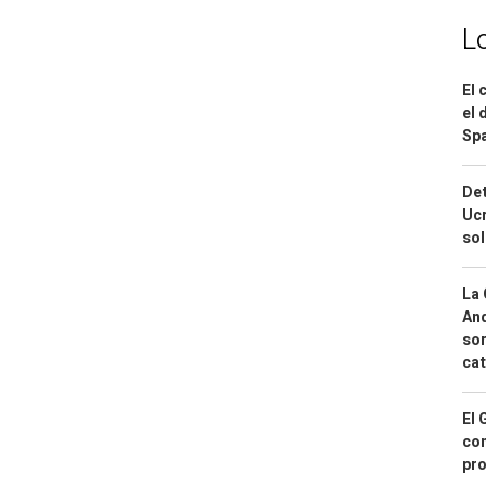
L
El 
el 
Spa
Det
Ucr
so
La 
And
sor
cat
El 
con
pro