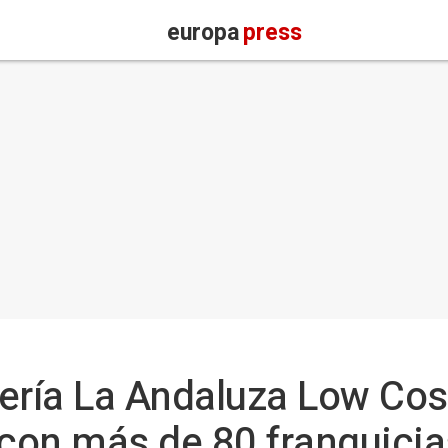
europa
press
ería La Andaluza Low Cos
 con más de 80 franquicia