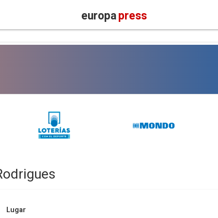
europa
press
Rodrigues
Lugar