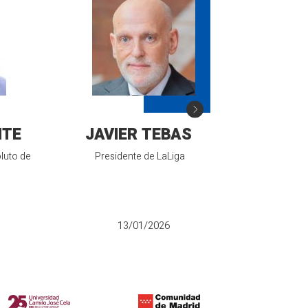
NTE
JAVIER TEBAS
JOSÉ V
luto de
Presidente de LaLiga
Presidente 
Españ
13/01/2026