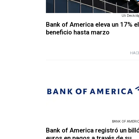
Uli Deck/dp
Bank of America eleva un 17% el
beneficio hasta marzo
HACE
BANK OF AMERICA
Bank of America registró un bill
euros en pagos a través de su