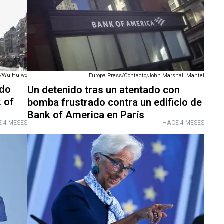
o/Wu Huiwo
Europa Press/Contacto/John Marshall Mantel
ado
Un detenido tras un atentado con
 of
bomba frustrado contra un edificio de
Bank of America en París
 4 MESES
HACE 4 MESES