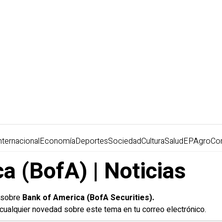
nternacional
Economía
Deportes
Sociedad
Cultura
Salud
EPAgro
Co
a (BofA) | Noticias
y sobre
Bank of America (
BofA
Securities).
r cualquier novedad sobre este tema en tu correo electrónico.