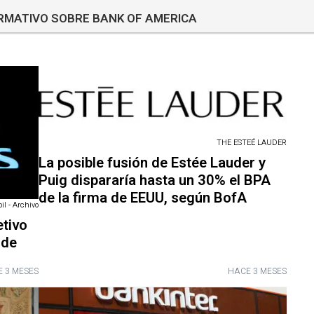
ORMATIVO SOBRE BANK OF AMERICA
THE ESTEÉ LAUDER
La posible fusión de Estée Lauder y
Puig dispararía hasta un 30% el BPA
de la firma de EEUU, según BofA
l - Archivo
etivo
 de
 3 MESES
HACE 3 MESES