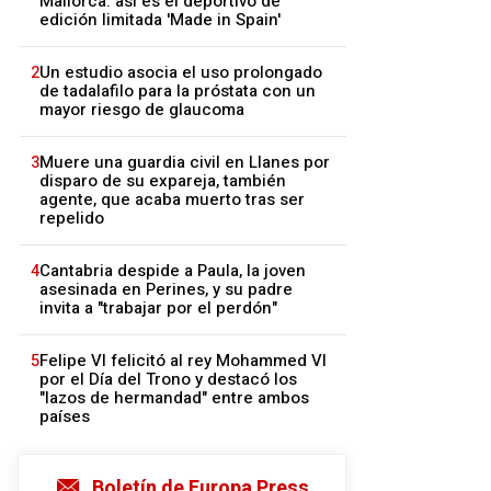
Mallorca: así es el deportivo de
edición limitada 'Made in Spain'
2
Un estudio asocia el uso prolongado
de tadalafilo para la próstata con un
mayor riesgo de glaucoma
3
Muere una guardia civil en Llanes por
disparo de su expareja, también
agente, que acaba muerto tras ser
repelido
4
Cantabria despide a Paula, la joven
asesinada en Perines, y su padre
invita a "trabajar por el perdón"
5
Felipe VI felicitó al rey Mohammed VI
por el Día del Trono y destacó los
"lazos de hermandad" entre ambos
países
Boletín de Europa Press