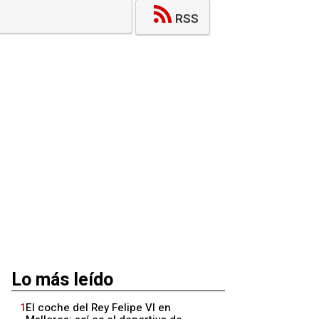
RSS
Lo más leído
1
El coche del Rey Felipe VI en