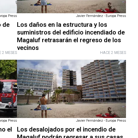
uropa Press
Javier Fernández - Europa Press
o de
Los daños en la estructura y los
suministros del edificio incendiado de
Magaluf retrasarán el regreso de los
vecinos
 2 MESES
HACE 2 MESES
uropa Press
Javier Fernández - Europa Press
mo el
Los desalojados por el incendio de
Magaluf podrán regresar a sus casas