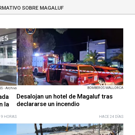
ORMATIVO SOBRE MAGALUF
BOMBEROS MALLORCA
 - Archivo
Desalojan un hotel de Magaluf tras
zada
declararse un incendio
n la
 9 HORAS
HACE 24 DÍAS