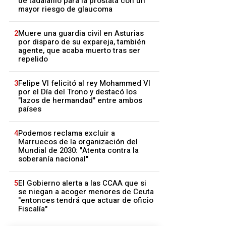
de tadalafilo para la próstata con un
mayor riesgo de glaucoma
2
Muere una guardia civil en Asturias
por disparo de su expareja, también
agente, que acaba muerto tras ser
repelido
3
Felipe VI felicitó al rey Mohammed VI
por el Día del Trono y destacó los
"lazos de hermandad" entre ambos
países
4
Podemos reclama excluir a
Marruecos de la organización del
Mundial de 2030: "Atenta contra la
soberanía nacional"
5
El Gobierno alerta a las CCAA que si
se niegan a acoger menores de Ceuta
"entonces tendrá que actuar de oficio
Fiscalía"