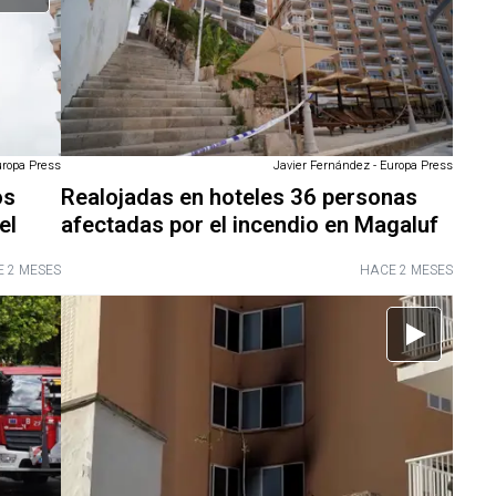
uropa Press
Javier Fernández - Europa Press
os
Realojadas en hoteles 36 personas
el
afectadas por el incendio en Magaluf
 2 MESES
HACE 2 MESES