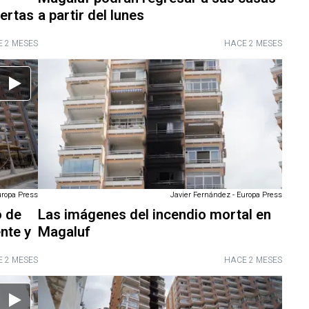
uertas
a partir del lunes
 2 MESES
HACE 2 MESES
uropa Press
Javier Fernández - Europa Press
o de
Las imágenes del incendio mortal en
nte y
Magaluf
 2 MESES
HACE 2 MESES