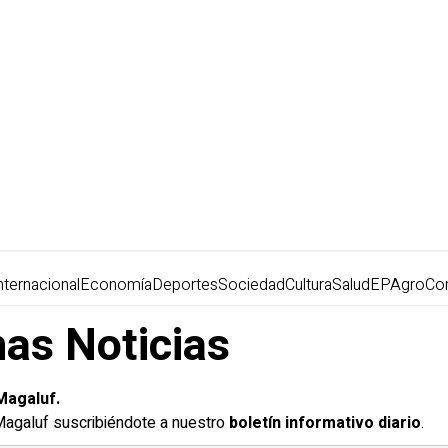
nternacional
Economía
Deportes
Sociedad
Cultura
Salud
EPAgro
Co
mas Noticias
Magaluf.
 Magaluf suscribiéndote a nuestro
boletín informativo diario
.