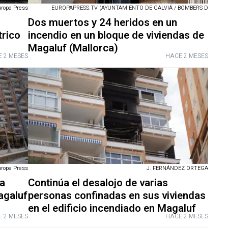
uropa Press
EUROPAPRESS.TV (AYUNTAMIENTO DE CALVIÁ / BOMBERS D
Dos muertos y 24 heridos en un
trico
incendio en un bloque de viviendas de
Magaluf (Mallorca)
 2 MESES
HACE 2 MESES
uropa Press
J. FERNÁNDEZ ORTEGA
la
Continúa el desalojo de varias
agaluf
personas confinadas en sus viviendas
en el edificio incendiado en Magaluf
 2 MESES
HACE 2 MESES