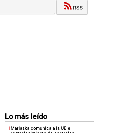
RSS
Lo más leído
1
Marlaska comunica a la UE el