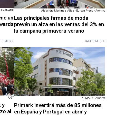
TU XANADÚ
Alejandro Martínez Vélez - Europa Press - Archivo
ene un
Las principales firmas de moda
Awards
prevén un alza en las ventas del 3% en
la campaña primavera-verano
 3 MESES
HACE 3 MESES
UGT
PRIMARK - Archivo
 y
Primark invertirá más de 85 millones
zo al
en España y Portugal en abrir y