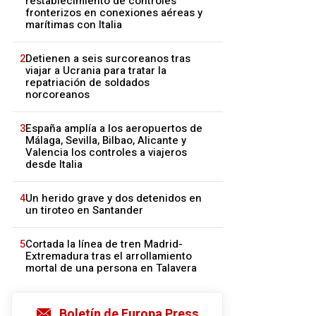
restablecimiento de controles
fronterizos en conexiones aéreas y
marítimas con Italia
2
Detienen a seis surcoreanos tras
viajar a Ucrania para tratar la
repatriación de soldados
norcoreanos
3
España amplía a los aeropuertos de
Málaga, Sevilla, Bilbao, Alicante y
Valencia los controles a viajeros
desde Italia
4
Un herido grave y dos detenidos en
un tiroteo en Santander
5
Cortada la línea de tren Madrid-
Extremadura tras el arrollamiento
mortal de una persona en Talavera
Boletín de Europa Press