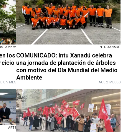
INTU XANADÚ
s - Archivo
COMUNICADO: intu Xanadú celebra
en los
una jornada de plantación de árboles
rcicio
con motivo del Día Mundial del Medio
Ambiente
E UN MES
HACE 2 MESES
ARTE