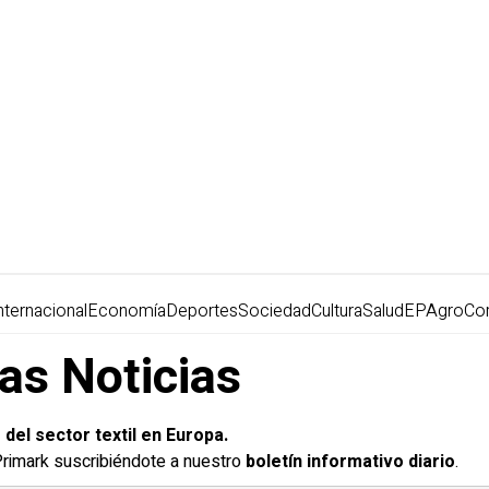
nternacional
Economía
Deportes
Sociedad
Cultura
Salud
EPAgro
Co
mas Noticias
el sector textil en Europa.
 Primark suscribiéndote a nuestro
boletín informativo diario
.