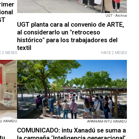
rimer
ional
UGT - Archivo
GT
UGT planta cara al convenio de ARTE,
al considerarlo un "retroceso
histórico" para los trabajadores del
textil
 2 MESES
HACE 2 MESES
TU XANADÚ
APARKAM-INTU XANADÚ
COMUNICADO: intu Xanadú se suma a
tu
la campaña ‘Inteligencia generacional’