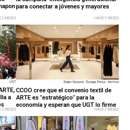
shapon
para conectar a jóvenes y mayores
 2 MESES
HACE 2 MESES
UGT
Rober Solsona - Europa Press - Archivo
 ARTE,
CCOO cree que el convenio textil de
lla a
ARTE es "estratégico" para la
os
economía y esperan que UGT lo firme
 2 MESES
HACE 2 MESES