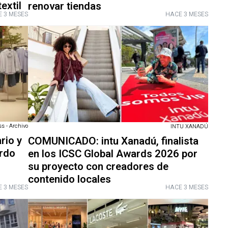
extil
renovar tiendas
 3 MESES
HACE 3 MESES
s - Archivo
INTU XANADÚ
rio y
COMUNICADO: intu Xanadú, finalista
rdo
en los ICSC Global Awards 2026 por
su proyecto con creadores de
contenido locales
 3 MESES
HACE 3 MESES