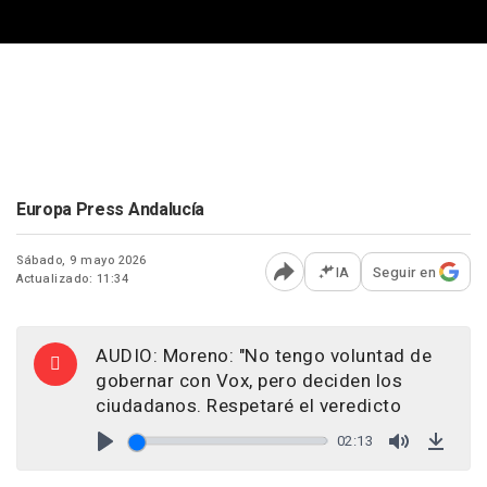
Europa Press Andalucía
Sábado, 9 mayo 2026
IA
Seguir en
Actualizado: 11:34
Abrir opciones para comp
AUDIO: Moreno: "No tengo voluntad de
gobernar con Vox, pero deciden los
ciudadanos. Respetaré el veredicto
02:13
Play
Mute
Down