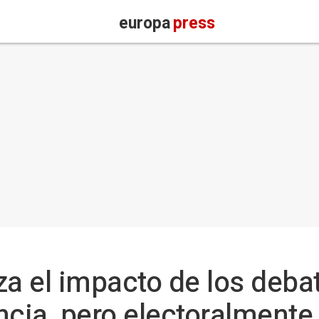
europa
press
a el impacto de los deba
cia, pero electoralmente