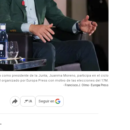
ón como presidente de la Junta, Juanma Moreno, participa en el ciclo
l organizado por Europa Press con motivo de las elecciones del 17M.
- Francisco J. Olmo - Europa Press
IA
Seguir en
Abrir opciones para compartir
-