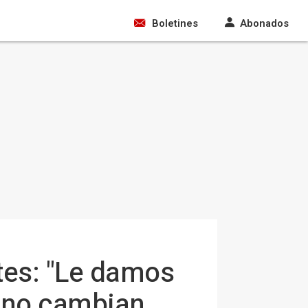
Boletines
Abonados
tes: "Le damos
 no cambian