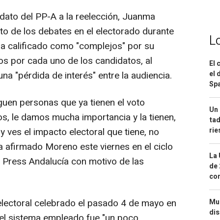
idato del PP-A a la reelección, Juanma
o de los debates en el electorado durante
L
ha calificado como "complejos" por su
s por cada uno de los candidatos, al
El 
el 
a "pérdida de interés" entre la audiencia.
Spa
uen personas que ya tienen el voto
Un 
os, le damos mucha importancia y la tienen,
tad
ri
 ves el impacto electoral que tiene, no
 afirmado Moreno este viernes en el ciclo
La 
 Press Andalucía con motivo de las
de 
com
electoral celebrado el pasado 4 de mayo en
Mue
dis
el sistema empleado fue "un poco