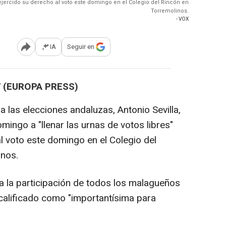
r ejercido su derecho al voto este domingo en el Colegio del Rincón en
Torremolinos.
- VOX
IA
Seguir en
Abrir opciones para compartir
 (EUROPA PRESS)
 las elecciones andaluzas, Antonio Sevilla,
ingo a "llenar las urnas de votos libres"
l voto este domingo en el Colegio del
inos.
 a la participación de todos los malagueños
 calificado como "importantísima para