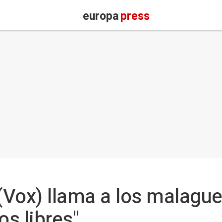
europa
press
(Vox) llama a los malague
os libres"