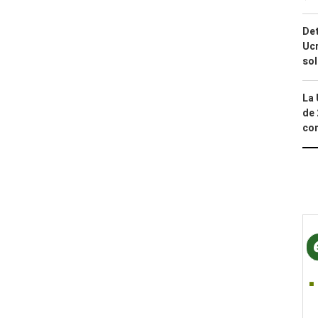
Det
Ucr
so
La 
de 
com