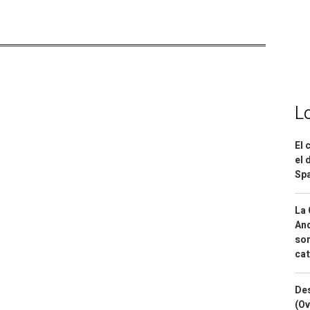
L
El 
el 
Spa
La 
And
sor
cat
Des
(Ov