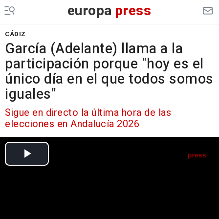
europa
press
CÁDIZ
García (Adelante) llama a la
participación porque "hoy es el
único día en el que todos somos
iguales"
Sigue en directo la última hora de las
elecciones en Andalucía 2026