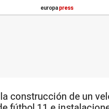
europa
press
 la construcción de un ve
e fútbol 11 e instalacion