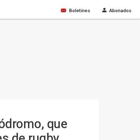
Boletines
Abonados
lódromo, que
es de rugby