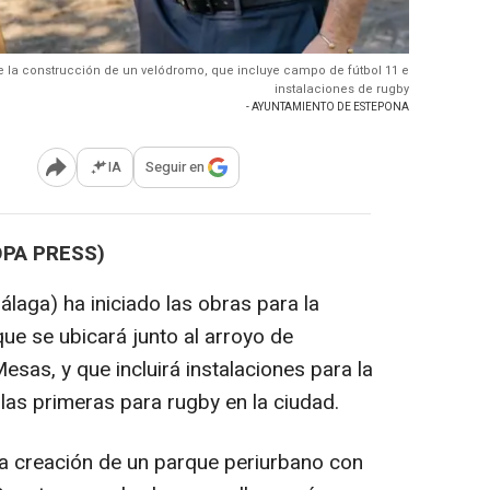
de la construcción de un velódromo, que incluye campo de fútbol 11 e
instalaciones de rugby
- AYUNTAMIENTO DE ESTEPONA
IA
Seguir en
Abrir opciones para compartir
OPA PRESS)
laga) ha iniciado las obras para la
ue se ubicará junto al arroyo de
sas, y que incluirá instalaciones para la
 las primeras para rugby en la ciudad.
a creación de un parque periurbano con