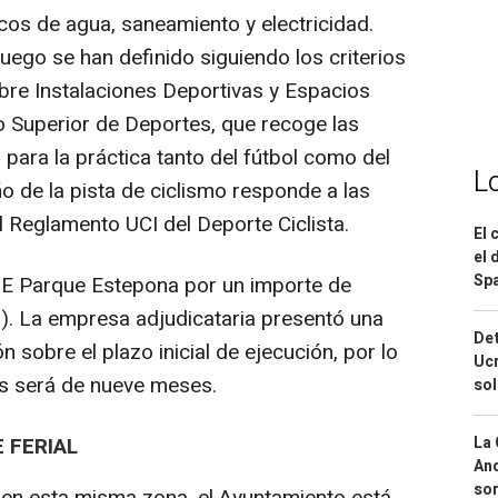
cos de agua, saneamiento y electricidad.
ego se han definido siguiendo los criterios
bre Instalaciones Deportivas y Espacios
o Superior de Deportes, que recoge las
para la práctica tanto del fútbol como del
L
o de la pista de ciclismo responde a las
l Reglamento UCI del Deporte Ciclista.
El 
el 
Spa
UTE Parque Estepona por un importe de
o). La empresa adjudicataria presentó una
Det
sobre el plazo inicial de ejecución, por lo
Ucr
ras será de nueve meses.
so
 FERIAL
La 
And
sor
 en esta misma zona, el Ayuntamiento está