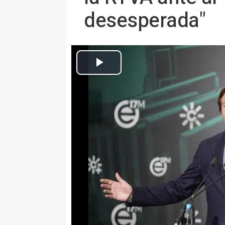
desesperada"
El secretario general del PP-A y director de campaña de las elec
Europa Press Andalucía
Actualizado: martes, 12 mayo 2026 0:37
SEVILLA 11 May. (EUROPA PRES
El secretario general del PP-A y
17 de mayo, Antonio Repullo, ha
presidente de la Junta y candid
en el segundo debate 'a cinco' d
RTVA frente al "acoso" del resto 