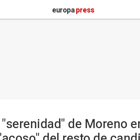
europa
press
 "serenidad" de Moreno e
"acoso" del resto de candi