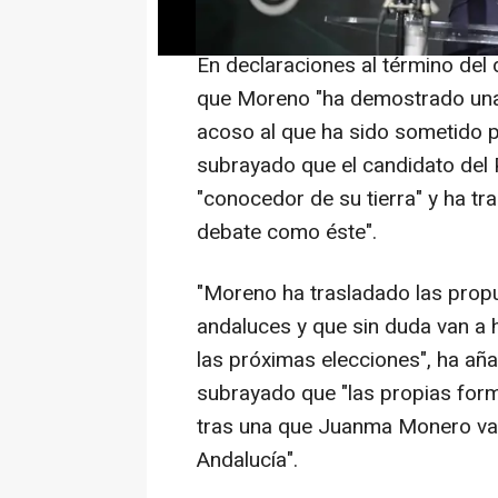
la desesperada" para intentar "sa
En declaraciones al término del
que Moreno "ha demostrado una 
acoso al que ha sido sometido po
subrayado que el candidato del 
"conocedor de su tierra" y ha tr
debate como éste".
"Moreno ha trasladado las propu
andaluces y que sin duda van a 
las próximas elecciones", ha aña
subrayado que "las propias form
tras una que Juanma Monero va a
Andalucía".