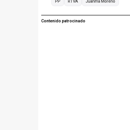
PP
RTVA
Juanma Moreno
Contenido patrocinado