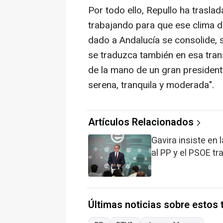
Por todo ello, Repullo ha trasl
trabajando para que ese clima de
dado a Andalucía se consolide, s
se traduzca también en esa tran
de la mano de un gran presiden
serena, tranquila y moderada".
Artículos Relacionados
Gavira insiste en 
al PP y el PSOE t
Últimas noticias sobre estos