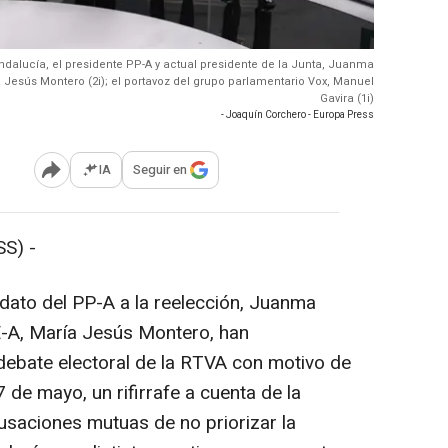
ndalucía, el presidente PP-A y actual presidente de la Junta, Juanma
a Jesús Montero (2i); el portavoz del grupo parlamentario Vox, Manuel
Gavira (1i)
- Joaquín Corchero - Europa Press
IA
Seguir en
Abrir opciones para compartir
S) -
idato del PP-A a la reelección, Juanma
E-A, María Jesús Montero, han
 debate electoral de la RTVA con motivo de
de mayo, un rifirrafe a cuenta de la
usaciones mutuas de no priorizar la