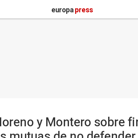
europa
press
 Moreno y Montero sobre f
s mutuas de no defender 