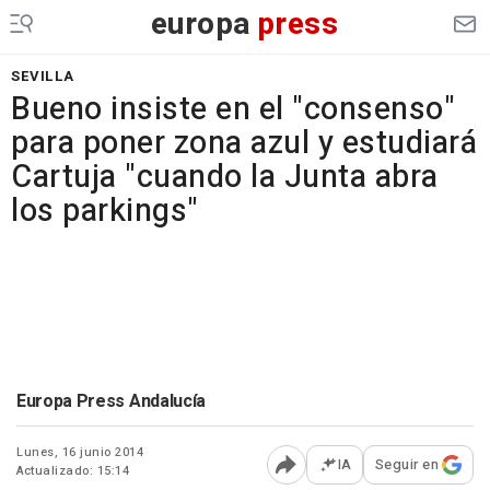
europa
press
SEVILLA
Bueno insiste en el "consenso"
para poner zona azul y estudiará
Cartuja "cuando la Junta abra
los parkings"
Europa Press Andalucía
Lunes, 16 junio 2014
IA
Seguir en
Actualizado: 15:14
Abrir opciones para comp