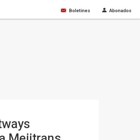
Boletines
Abonados
etways
a Mejitrans