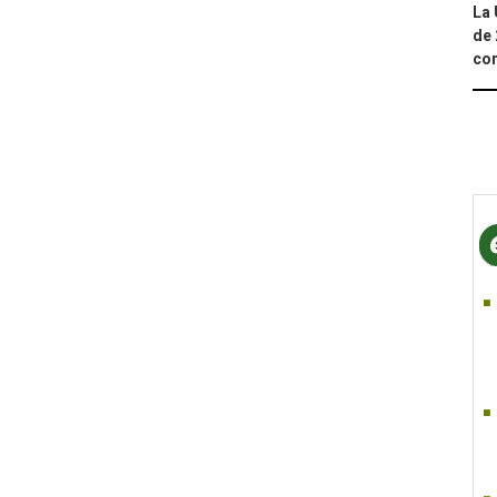
La 
de 
com