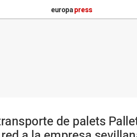
europa
press
ransporte de palets Pall
 red a la empresa sevillan