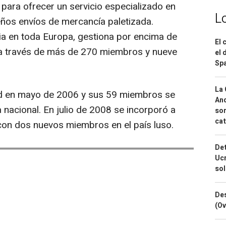
para ofrecer un servicio especializado en
L
eños envíos de mercancía paletizada.
ia en toda Europa, gestiona por encima de
El 
 a través de más de 270 miembros y nueve
el 
Spa
La 
d en mayo de 2006 y sus 59 miembros se
And
a nacional. En julio de 2008 se incorporó a
sor
cat
 con dos nuevos miembros en el país luso.
Det
Ucr
so
Des
(Ov