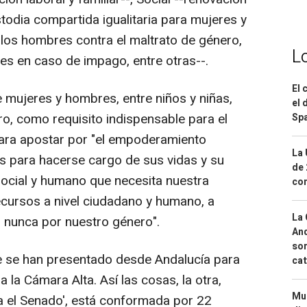
todia compartida igualitaria para mujeres y
los hombres contra el maltrato de género,
L
s en caso de impago, entre otras--.
El 
e mujeres y hombres, entre niños y niñas,
el 
tro, como requisito indispensable para el
Spa
 para apostar por "el empoderamiento
La 
 para hacerse cargo de sus vidas y su
de 
ocial y humano que necesita nuestra
com
cursos a nivel ciudadano y humano, a
La 
 nunca por nuestro género".
And
sor
ue se han presentado desde Andalucía para
cat
 la Cámara Alta. Así las cosas, la otra,
Mue
 el Senado', está conformada por 22