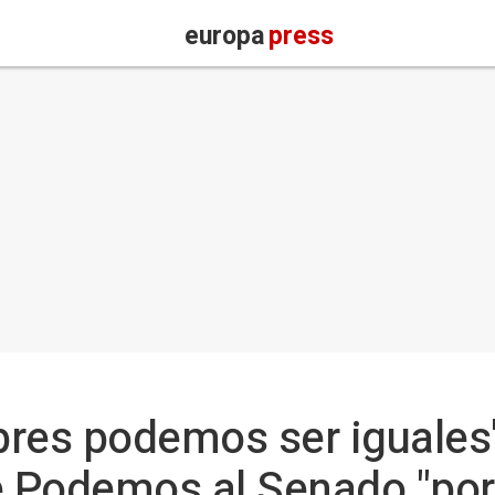
europa
press
res podemos ser iguales'
e Podemos al Senado "por