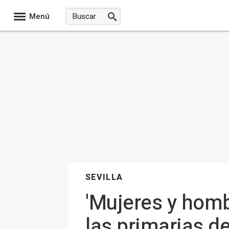
Menú
SEVILLA
'Mujeres y homb
las primarias d