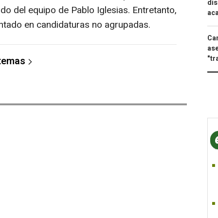
dis
o del equipo de Pablo Iglesias. Entretanto,
aca
ntado en candidaturas no agrupadas.
Can
ase
"tr
 temas