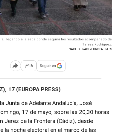
cía, llegando a la sede donde seguirá los resultados acompañado de
Teresa Rodríguez.
- NACHO FRADE/EUROPA PRESS
IA
Seguir en
Abrir opciones para compartir
Z), 17 (EUROPA PRESS)
 la Junta de Adelante Andalucía, José
 domingo, 17 de mayo, sobre las 20,30 horas
en Jerez de la Frontera (Cádiz), desde
e la noche electoral en el marco de las