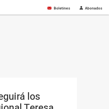
Boletines
Abonados
eguirá los
gional Teresa