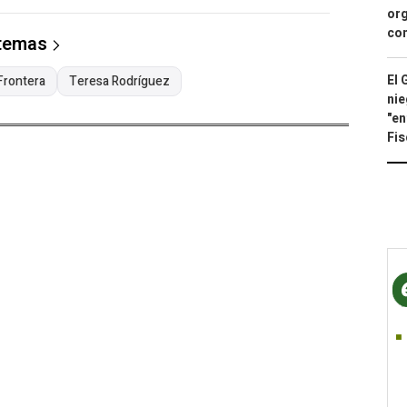
org
con
 temas
El 
Frontera
Teresa Rodríguez
nie
"en
Fis