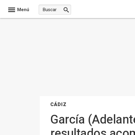
Menú
CÁDIZ
García (Adelante
resultados acom