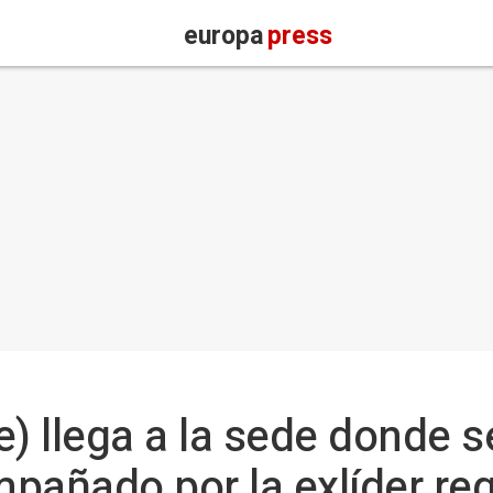
europa
press
) llega a la sede donde s
pañado por la exlíder re