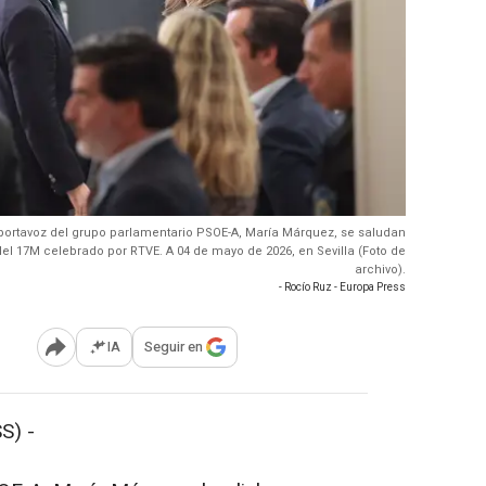
a portavoz del grupo parlamentario PSOE-A, María Márquez, se saludan
el 17M celebrado por RTVE. A 04 de mayo de 2026, en Sevilla (Foto de
archivo).
- Rocío Ruz - Europa Press
IA
Seguir en
Abrir opciones para compartir
S) -