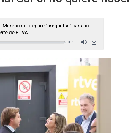
 Moreno se prepare "preguntas" para no
ebate de RTVA
01:11
Mute
Download