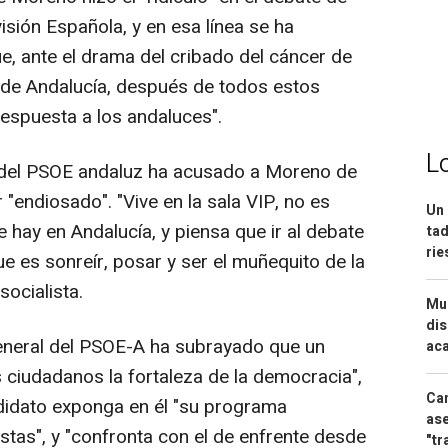
sión Española, y en esa línea se ha
, ante el drama del cribado del cáncer de
 de Andalucía, después de todos estos
espuesta a los andaluces".
L
n del PSOE andaluz ha acusado a Moreno de
 "endiosado". "Vive en la sala VIP, no es
Un 
hay en Andalucía, y piensa que ir al debate
tad
ri
e es sonreír, posar y ser el muñequito de la
socialista.
Mue
dis
 general del PSOE-A ha subrayado que un
aca
s ciudadanos la fortaleza de la democracia",
Can
didato exponga en él "su programa
ase
stas", y "confronta con el de enfrente desde
"tr