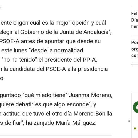
.
Fel
Día
nte eligen cuál es la mejor opción y cuál
he
elegir al Gobierno de la Junta de Andalucía",
l PSOE-A antes de apuntar que desde su
Pod
org
 este lunes "desde la normalidad
con
 "no ha tenido" el presidente del PP-A,
n la candidata del PSOE-A a la presidencia
o.
reguntado "qué miedo tiene" Juanma Moreno,
uiere debatir es que algo esconde", y
la actitud que tuvo el otro día Moreno Bonilla
es de fiar", ha zanjado María Márquez.