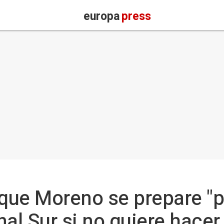
europa
press
que Moreno se prepare "p
al Sur si no quiere hacer o