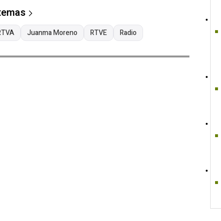
 temas
RTVA
Juanma Moreno
RTVE
Radio