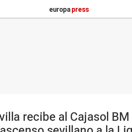
europa
press
villa recibe al Cajasol BM 
 ascenso sevillano a la Li