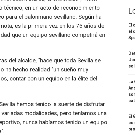
po técnico, en un acto de reconocimiento
L
rico para el balonmano sevillano. Según ha
nota, es la primera vez en los 75 años de
El 
el 
iudad que un equipo sevillano competirá en
Spa
Det
as del alcalde, "hace que toda Sevilla se
Ucr
so
ipo ha hecho realidad "un sueño muy
s, contar con un equipo en la élite del
La 
And
sor
cat
Sevilla hemos tenido la suerte de disfrutar
y variadas modalidades, pero teníamos una
El 
deportivo, nunca habíamos tenido un equipo
con
pro
".