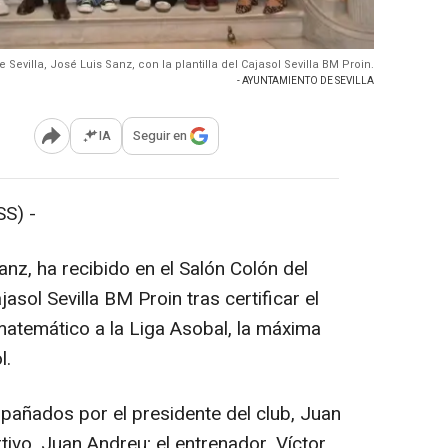
e Sevilla, José Luis Sanz, con la plantilla del Cajasol Sevilla BM Proin.
- AYUNTAMIENTO DE SEVILLA
IA
Seguir en
Abrir opciones para compartir
S) -
Sanz, ha recibido en el Salón Colón del
jasol Sevilla BM Proin tras certificar el
temático a la Liga Asobal, la máxima
l.
añados por el presidente del club, Juan
ivo, Juan Andreu; el entrenador, Víctor