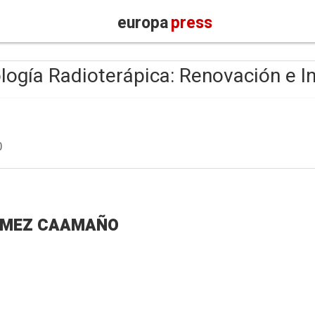
europa
press
ología Radioterápica: Renovación e I
0
GÓMEZ CAAMAÑO