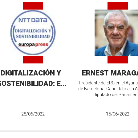
DIGITALIZACIÓN Y
ERNEST MARAG
SOSTENIBILIDAD: EL
Presidente de ERC en el Ayun
de Barcelona, Candidato a la A
GRAN RETO DE LA
Diputado del Parlamen
OBTENCIÓN Y
GESTIÓN DE DATOS
28/06/2022
15/06/2022
MBIENTALES COMO
HE