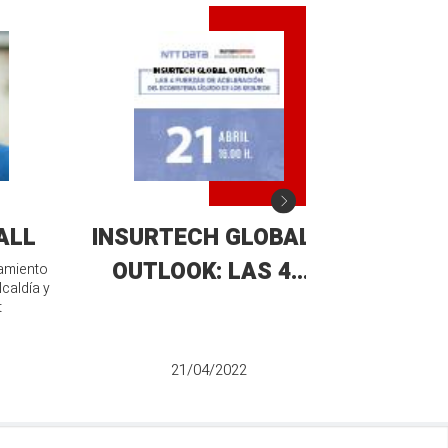
ALL
INSURTECH GLOBAL
ENCUENT
OUTLOOK: LAS 4
"EL COV
tamiento
lcaldía y
FUERZAS DE
COL
t
ACELERACIÓN DEL
ECOSISTEMA LÍQUIDO
21/04/2022
DE LOS SEGUROS