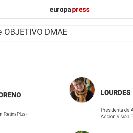
europa
press
rme OBJETIVO DMAE
LOURDES
MORENO
Presidenta de A
ón RetinaPlus+
Acción Visión 