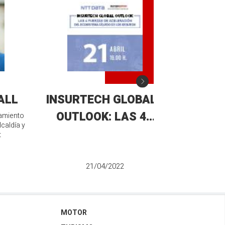
ALL
INSURTECH GLOBAL
ENCUENT
OUTLOOK: LAS 4
"EL COV
tamiento
lcaldía y
FUERZAS DE
COL
t
ACELERACIÓN DEL
ECOSISTEMA LÍQUIDO
21/04/2022
DE LOS SEGUROS
MOTOR