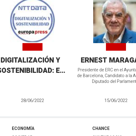
DIGITALIZACIÓN Y
ERNEST MARAG
SOSTENIBILIDAD: EL
Presidente de ERC en el Ayun
de Barcelona, Candidato a la A
GRAN RETO DE LA
Diputado del Parlamen
OBTENCIÓN Y
GESTIÓN DE DATOS
28/06/2022
15/06/2022
MBIENTALES COMO
HE
ECONOMÍA
CHANCE