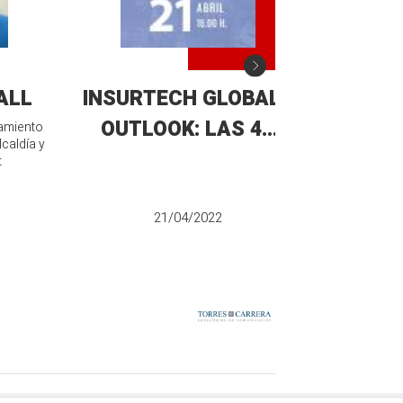
ALL
INSURTECH GLOBAL
ENCUENT
OUTLOOK: LAS 4
"EL COV
tamiento
lcaldía y
FUERZAS DE
COL
t
ACELERACIÓN DEL
ECOSISTEMA LÍQUIDO
21/04/2022
DE LOS SEGUROS