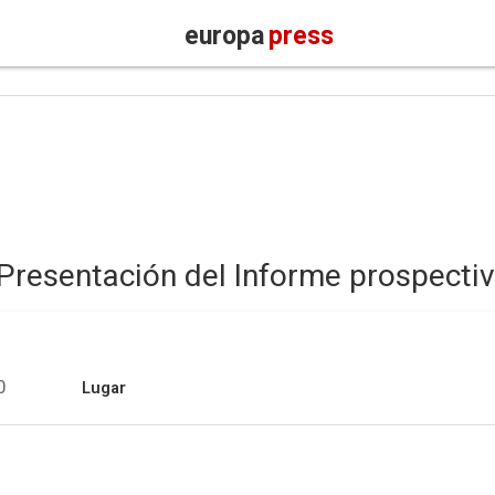
europa
press
: Presentación del Informe prospecti
0
Lugar