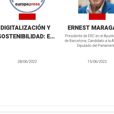
DIGITALIZACIÓN Y
ERNEST MARAG
SOSTENIBILIDAD: EL
Presidente de ERC en el Ayun
de Barcelona, Candidato a la A
GRAN RETO DE LA
Diputado del Parlamen
OBTENCIÓN Y
GESTIÓN DE DATOS
28/06/2022
15/06/2022
MBIENTALES COMO
HE