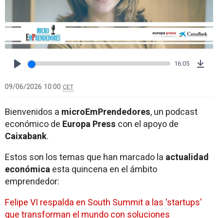
16:05
Play
Dow
09/06/2026 10:00
CET
Bienvenidos a
microEmPrendedores
, un podcast
económico de
Europa Press
con el apoyo de
Caixabank
.
Estos son los temas que han marcado la
actualidad
económica
esta quincena en el ámbito
emprendedor:
Felipe VI respalda en South Summit a las 'startups'
que transforman el mundo con soluciones