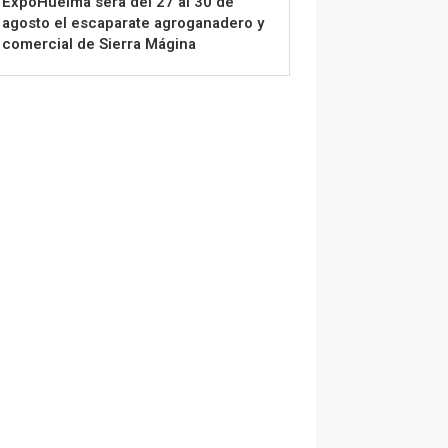
ExpoHuelma será del 27 al 30 de
agosto el escaparate agroganadero y
comercial de Sierra Mágina