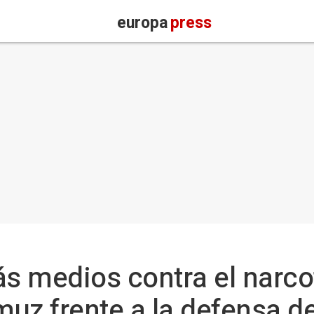
europa
press
 medios contra el narcotr
uz frente a la defensa d