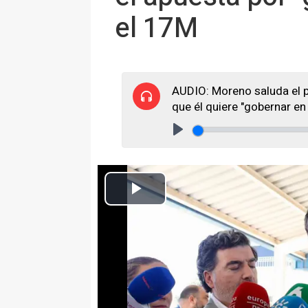
el 17M
AUDIO: Moreno saluda el 
que él quiere "gobernar en 
Play
El presidente de la Junta de Andalucía, Juanma Moreno, atien
Europa Press Andalucía
Actualizado: viernes, 17 abril 2026 19:34
EL PUERTO DE SANTA MARÍA (
El presidente del PP andaluz y 