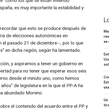
e" como los que se están viviendo
spaña, es muy importante la estabilidad y
L
"recordar que esto se produce después de
Mar
ria de elecciones autonómicas en
res
en 
 el pasado 21 de diciembre--, por lo que
is" en dicha región, según ha lamentado.
Det
Ucr
ción, y aspiramos a tener un gobierno en
so
 libertad para no tener que esperar esos seis
Cor
ierno desde el minuto uno, como hemos
Ext
 años" de legislatura en la que el PP-A ha
una
 ha abundado Moreno.
Un 
tir
obre el contenido del acuerdo entre el PP y