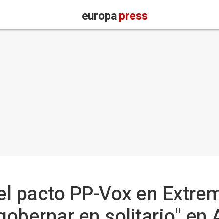
europa
press
el pacto PP-Vox en Extr
gobernar en solitario" en 