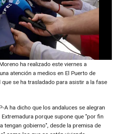
a Moreno, ha saludado este viernes el
jueves entre el PP y Vox para gobernar en
ecutivo dirigido por la 'popular' María
 que su apuesta es por "gobernar en
cciones andaluzas del 17 de mayo, y evitar
oreno ha realizado este viernes a
 una atención a medios en El Puerto de
 que se ha trasladado para asistir a la fase
PP-A ha dicho que los andaluces se alegran
n Extremadura porque supone que "por fin
a tengan gobierno", desde la premisa de