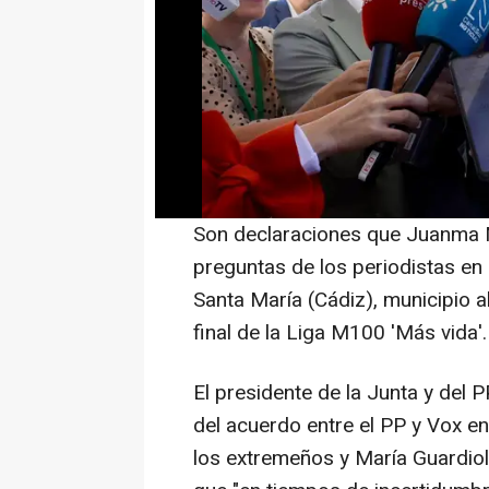
de la Junta de Andalucía, Juanm
acuerdo alcanzado este pasado 
Extremadura en el marco de un ej
Guardiola, si bien ha remarcado
solitario" tras las próximas ele
una coalición de gobierno.
Son declaraciones que Juanma M
preguntas de los periodistas en
Santa María (Cádiz), municipio al
final de la Liga M100 'Más vida'.
El presidente de la Junta y del 
del acuerdo entre el PP y Vox e
los extremeños y María Guardiol