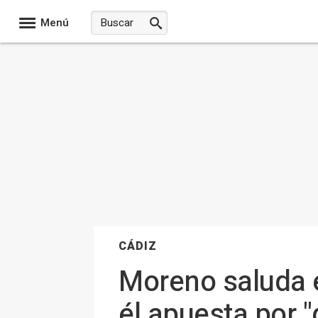
Menú
CÁDIZ
Moreno saluda 
él apuesta por "