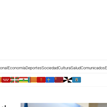
ional
Economía
Deportes
Sociedad
Cultura
Salud
Comunicados
E