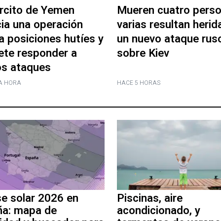
ército de Yemen
Mueren cuatro perso
ia una operación
varias resultan herid
a posiciones hutíes y
un nuevo ataque rus
te responder a
sobre Kiev
s ataques
A HORA
HACE 5 HORAS
se solar 2026 en
Piscinas, aire
ña: mapa de
acondicionado, y