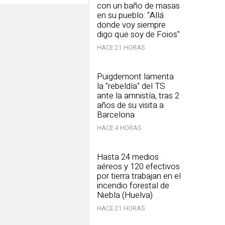
con un baño de masas
en su pueblo: "Allá
donde voy siempre
digo que soy de Foios"
HACE 21 HORAS
Puigdemont lamenta
la "rebeldía" del TS
ante la amnistía, tras 2
años de su visita a
Barcelona
HACE 4 HORAS
Hasta 24 medios
aéreos y 120 efectivos
por tierra trabajan en el
incendio forestal de
Niebla (Huelva)
HACE 21 HORAS