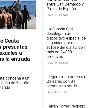
entre San Bernardo y
Plaza de España
HACE 2 HORAS
La Guardia Civil
desplegará un
dispositivo especial de
de Ceuta
seguridad por el
is presuntas
eclipse del día 12, con
más de 24.000
exuales a
efectivos
as la entrada
HACE 6 HORAS
Llegan cinco pateras a
uta condena a un
Baleares con 84
ulsión de España
personas a bordo
ivienda
EN 29 MINUTOS
Ferran Torres, recibido