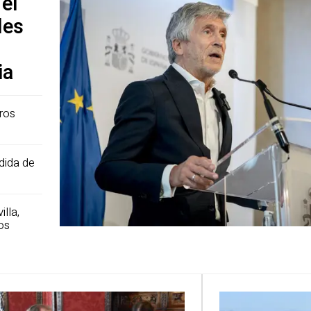
el
les
ia
eros
edida de
lla,
os