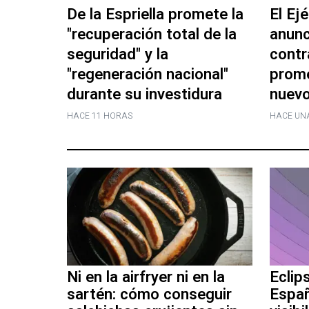
De la Espriella promete la
El Ej
"recuperación total de la
anunc
seguridad" y la
contr
"regeneración nacional"
prome
durante su investidura
nuevo
HACE 11 HORAS
HACE UN
Ni en la airfryer ni en la
Eclip
sartén: cómo conseguir
Espa