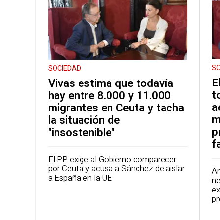
SO
SOCIEDAD
E
Vivas estima que todavía
t
hay entre 8.000 y 11.000
a
migrantes en Ceuta y tacha
m
la situación de
p
"insostenible"
f
El PP exige al Gobierno comparecer
por Ceuta y acusa a Sánchez de aislar
Ar
a España en la UE
ne
ex
pr