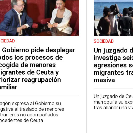
CIEDAD
SOCIEDAD
l Gobierno pide desplegar
Un juzgado 
odos los procesos de
investiga se
cogida de menores
agresiones s
igrantes de Ceuta y
migrantes tr
riorizar reagrupación
masiva
amiliar
Un juzgado de Ce
marroquí a su exp
agón expresa al Gobierno su
tras allanar una v
gativa al traslado de menores
tranjeros no acompañados
ocedentes de Ceuta