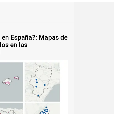
6 en España?: Mapas de
os en las
l