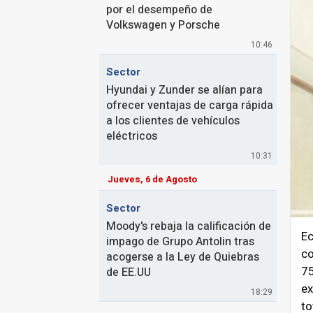
por el desempeño de
Volkswagen y Porsche
10:46
Sector
Hyundai y Zunder se alían para
ofrecer ventajas de carga rápida
a los clientes de vehículos
eléctricos
10:31
Jueves, 6 de Agosto
Sector
Moody's rebaja la calificación de
Ec
impago de Grupo Antolin tras
co
acogerse a la Ley de Quiebras
75
de EE.UU
ex
18:29
to