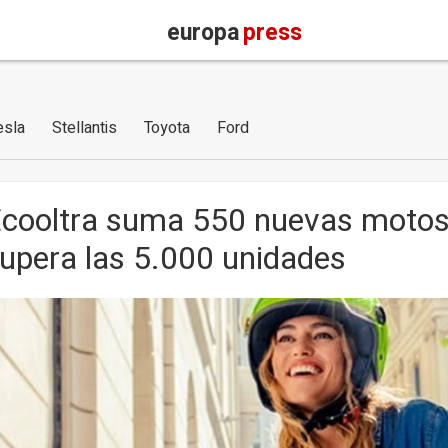
europa
press
esla
Stellantis
Toyota
Ford
cooltra suma 550 nuevas motos a
upera las 5.000 unidades