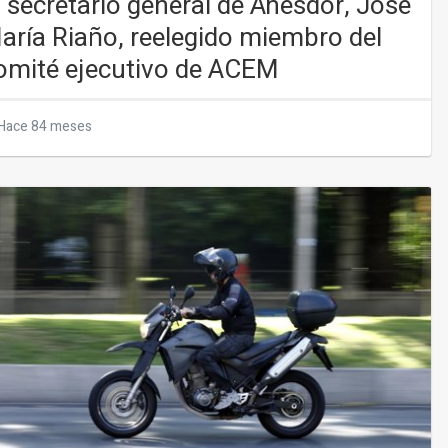
l secretario general de Anesdor, José
aría Riaño, reelegido miembro del
omité ejecutivo de ACEM
Hace 84 meses