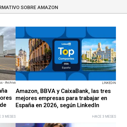
ORMATIVO SOBRE AMAZON
s - Archivo
LINKEDIN
aña
Amazon, BBVA y CaixaBank, las tres
sores
mejores empresas para trabajar en
sde
España en 2026, según LinkedIn
 3 MESES
HACE 3 MESES