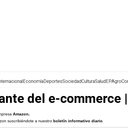
nternacional
Economía
Deportes
Sociedad
Cultura
Salud
EPAgro
Co
ante del e-commerce |
.
 empresa
Amazon
azon suscribiéndote a nuestro
boletín informativo diario
.