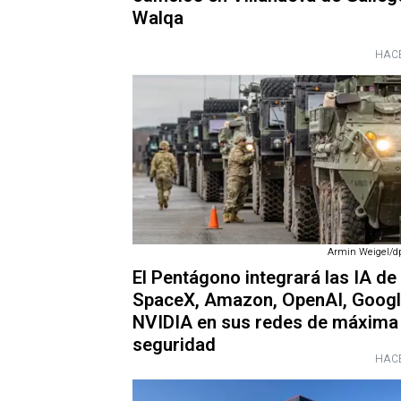
Walqa
HACE
Armin Weigel/dp
El Pentágono integrará las IA de
SpaceX, Amazon, OpenAI, Googl
NVIDIA en sus redes de máxima
seguridad
HACE