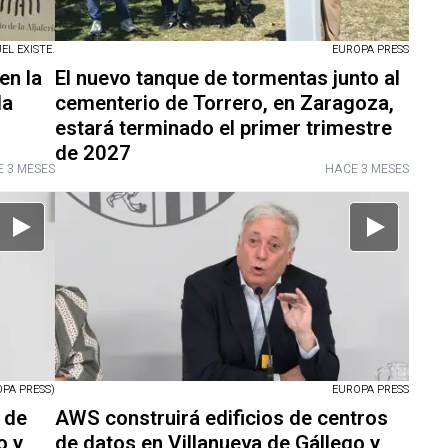
L EXISTE.
EUROPA PRESS
en la
El nuevo tanque de tormentas junto al
da
cementerio de Torrero, en Zaragoza,
estará terminado el primer trimestre
de 2027
 3 MESES
HACE 3 MESES
PA PRESS)
EUROPA PRESS
 de
AWS construirá edificios de centros
o y
de datos en Villanueva de Gállego y