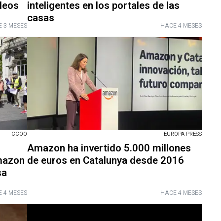
leos
inteligentes en los portales de las
casas
 3 MESES
HACE 4 MESES
CCOO
EUROPA PRESS
Amazon ha invertido 5.000 millones
mazon
de euros en Catalunya desde 2016
sa
 4 MESES
HACE 4 MESES