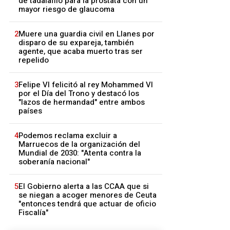
de tadalafilo para la próstata con un
mayor riesgo de glaucoma
2
Muere una guardia civil en Llanes por
disparo de su expareja, también
agente, que acaba muerto tras ser
repelido
3
Felipe VI felicitó al rey Mohammed VI
por el Día del Trono y destacó los
"lazos de hermandad" entre ambos
países
4
Podemos reclama excluir a
Marruecos de la organización del
Mundial de 2030: "Atenta contra la
soberanía nacional"
5
El Gobierno alerta a las CCAA que si
se niegan a acoger menores de Ceuta
"entonces tendrá que actuar de oficio
Fiscalía"