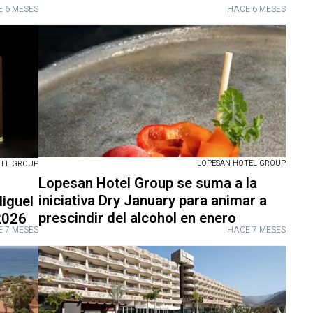
 6 MESES
HACE 6 MESES
LOPESAN HOTEL GROUP
TEL GROUP
Lopesan Hotel Group se suma a la
iniciativa Dry January para animar a
Miguel
prescindir del alcohol en enero
 2026
 7 MESES
HACE 7 MESES