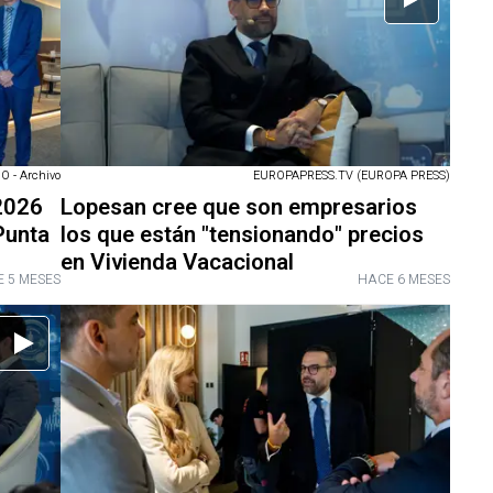
 - Archivo
EUROPAPRESS.TV (EUROPA PRESS)
 2026
Lopesan cree que son empresarios
Punta
los que están "tensionando" precios
en Vivienda Vacacional
 5 MESES
HACE 6 MESES