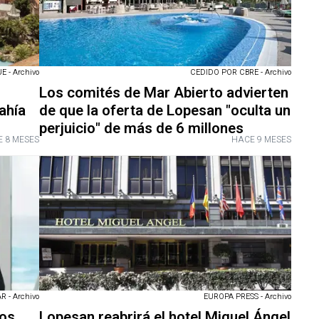
 - Archivo
CEDIDO POR CBRE - Archivo
Los comités de Mar Abierto advierten
ahía
de que la oferta de Lopesan "oculta un
perjuicio" de más de 6 millones
 8 MESES
HACE 9 MESES
R - Archivo
EUROPA PRESS - Archivo
os,
Lopesan reabrirá el hotel Miguel Ángel