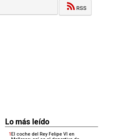
RSS
Lo más leído
1
El coche del Rey Felipe VI en