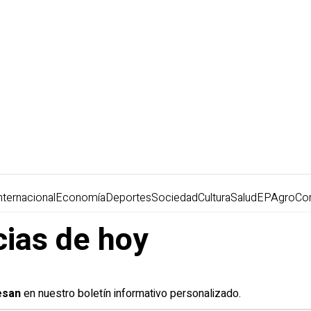
nternacional
Economía
Deportes
Sociedad
Cultura
Salud
EPAgro
Co
cias de hoy
esan
en nuestro boletín informativo personalizado.