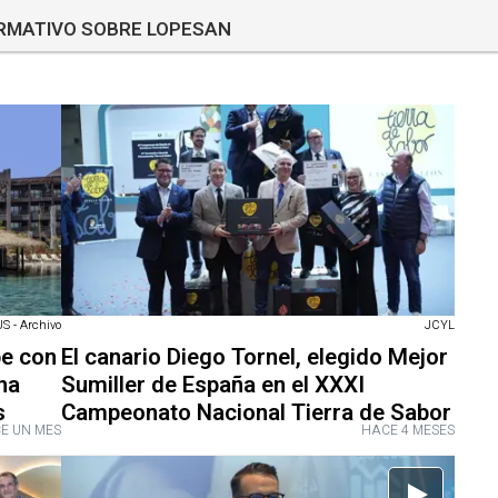
ORMATIVO SOBRE LOPESAN
 - Archivo
JCYL
be con
El canario Diego Tornel, elegido Mejor
na
Sumiller de España en el XXXI
s
Campeonato Nacional Tierra de Sabor
E UN MES
HACE 4 MESES