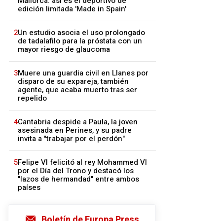
Mallorca: así es el deportivo de
edición limitada 'Made in Spain'
2
Un estudio asocia el uso prolongado
de tadalafilo para la próstata con un
mayor riesgo de glaucoma
3
Muere una guardia civil en Llanes por
disparo de su expareja, también
agente, que acaba muerto tras ser
repelido
4
Cantabria despide a Paula, la joven
asesinada en Perines, y su padre
invita a "trabajar por el perdón"
5
Felipe VI felicitó al rey Mohammed VI
por el Día del Trono y destacó los
"lazos de hermandad" entre ambos
países
Boletín de Europa Press