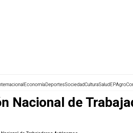
nternacional
Economía
Deportes
Sociedad
Cultura
Salud
EPAgro
Co
n Nacional de Trabaja