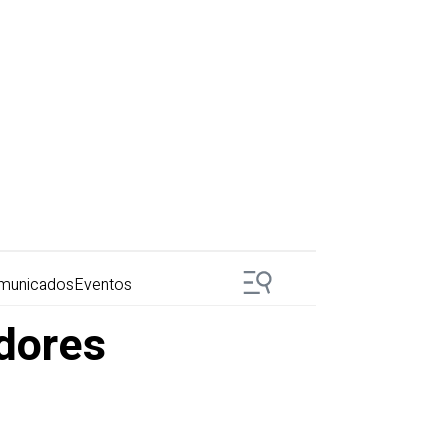
municados
Eventos
dores