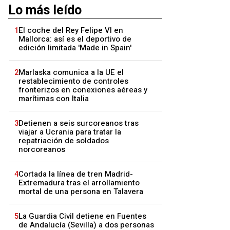
Lo más leído
1
El coche del Rey Felipe VI en
Mallorca: así es el deportivo de
edición limitada 'Made in Spain'
2
Marlaska comunica a la UE el
restablecimiento de controles
fronterizos en conexiones aéreas y
marítimas con Italia
3
Detienen a seis surcoreanos tras
viajar a Ucrania para tratar la
repatriación de soldados
norcoreanos
4
Cortada la línea de tren Madrid-
Extremadura tras el arrollamiento
mortal de una persona en Talavera
5
La Guardia Civil detiene en Fuentes
de Andalucía (Sevilla) a dos personas