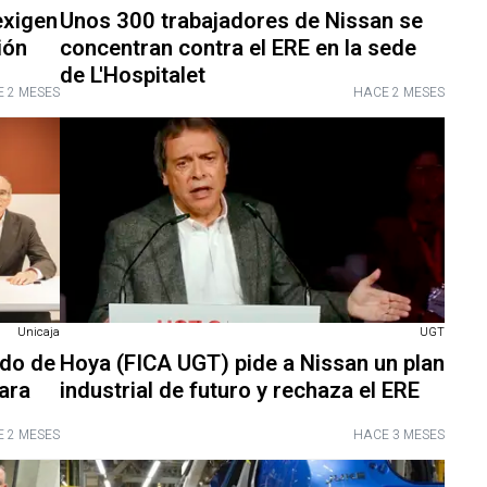
exigen
Unos 300 trabajadores de Nissan se
ión
concentran contra el ERE en la sede
de L'Hospitalet
 2 MESES
HACE 2 MESES
Unicaja
UGT
rdo de
Hoya (FICA UGT) pide a Nissan un plan
para
industrial de futuro y rechaza el ERE
 2 MESES
HACE 3 MESES