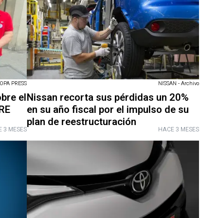
OPA PRESS
NISSAN - Archivo
bre el
Nissan recorta sus pérdidas un 20%
ERE
en su año fiscal por el impulso de su
plan de reestructuración
 3 MESES
HACE 3 MESES