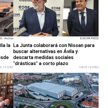
 - Archivo
EUROPA PRESS
la la
La Junta colaborará con Nissan para
buscar alternativas en Ávila y
esde
descarta medidas sociales
"drásticas" a corto plazo
E 14 DÍAS
HACE 16 DÍAS