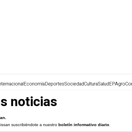
nternacional
Economía
Deportes
Sociedad
Cultura
Salud
EPAgro
Co
s noticias
an.
Nissan suscribiéndote a nuestro
boletín informativo diario
.