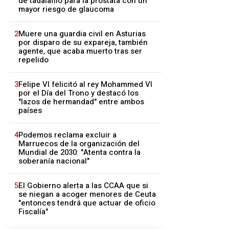
de tadalafilo para la próstata con un
mayor riesgo de glaucoma
2
Muere una guardia civil en Asturias
por disparo de su expareja, también
agente, que acaba muerto tras ser
repelido
3
Felipe VI felicitó al rey Mohammed VI
por el Día del Trono y destacó los
"lazos de hermandad" entre ambos
países
4
Podemos reclama excluir a
Marruecos de la organización del
Mundial de 2030: "Atenta contra la
soberanía nacional"
5
El Gobierno alerta a las CCAA que si
se niegan a acoger menores de Ceuta
"entonces tendrá que actuar de oficio
Fiscalía"