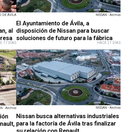
 DE ÁVILA
NISSAN - Archivo
El Ayuntamiento de Ávila, a
n, al
disposición de Nissan para buscar
presa
soluciones de futuro para la fábrica
E 17 DÍAS
HACE 21 DÍAS
NISSAN - Archivo
N - Archivo
Nissan busca alternativas industriales
ción
para la factoría de Ávila tras finalizar
nault,
su relación con Renault