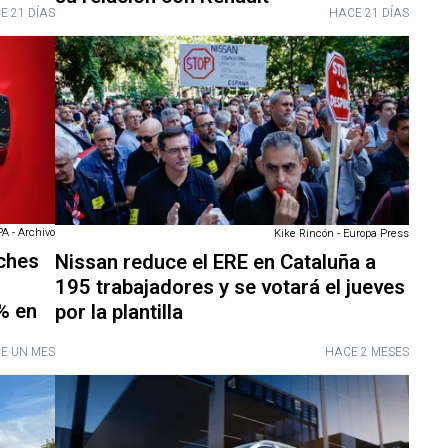
E 21 DÍAS
HACE 21 DÍAS
A - Archivo
Kike Rincón - Europa Press
oches
Nissan reduce el ERE en Cataluña a
195 trabajadores y se votará el jueves
% en
por la plantilla
E UN MES
HACE 2 MESES