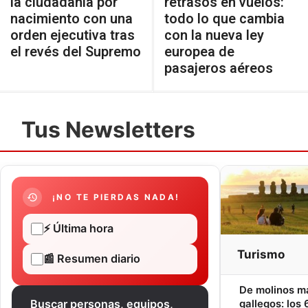
la ciudadanía por
retrasos en vuelos:
nacimiento con una
todo lo que cambia
orden ejecutiva tras
con la nueva ley
el revés del Supremo
europea de
pasajeros aéreos
Tus Newsletters
¡NO TE PIERDAS NADA!
⚡ Última hora
Turismo
📰 Resumen diario
De molinos m
Buscar personas, equipos,
gallegos: los