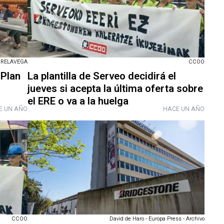
RRELAVEGA
CCOO
'Plan
La plantilla de Serveo decidirá el
jueves si acepta la última oferta sobre
el ERE o va a la huelga
E UN AÑO
HACE UN AÑO
CCOO
David de Haro - Europa Press - Archivo