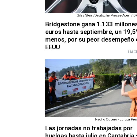
Silas Stein/Deutsche Presse-Agen / DP
Bridgestone gana 1.133 millone
euros hasta septiembre, un 19,
menos, por su peor desempeño 
EEUU
HACE
Nacho Cubero - Europa Pres
Las jornadas no trabajadas por
huelgas hasta julio en Cantabria 