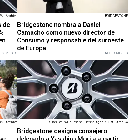
A - Archivo
BRIDGESTONE
s de
Bridgestone nombra a Daniel
5%
Camacho como nuevo director de
en
Consumo y responsable del suroeste
de Europa
 9 MESES
HACE 9 MESES
s - Archivo
Silas Stein/Deutsche Presse-Agen / DPA - Archivo
Bridgestone designa consejero
se
delegado a Yasuhiro Morita a partir