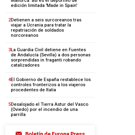
Mallorca: así es el deportivo de
edición limitada 'Made in Spain'
2
Detienen a seis surcoreanos tras
viajar a Ucrania para tratar la
repatriación de soldados
norcoreanos
3
La Guardia Civil detiene en Fuentes
de Andalucía (Sevilla) a dos personas
sorprendidas in fraganti robando
catalizadores
4
El Gobierno de España restablece los
controles fronterizos a los viajeros
procedentes de Italia
5
Desalojado el Tierra Astur del Vasco
(Oviedo) por el incendio de una
parrilla
Boletín de Europa Press