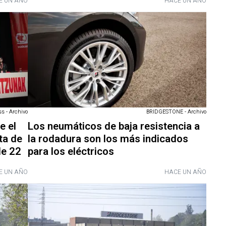
E UN AÑO
HACE UN AÑO
s - Archivo
BRIDGESTONE - Archivo
e el
Los neumáticos de baja resistencia a
ta de
la rodadura son los más indicados
de 22
para los eléctricos
E UN AÑO
HACE UN AÑO