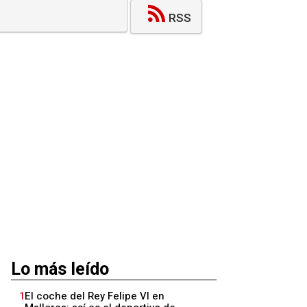
RSS
Lo más leído
1
El coche del Rey Felipe VI en